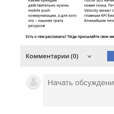
Каким брендам
После SEO начи
действительно нужны
новая гонка. По
mobile push-
Velocity может с
коммуникации, а для кого
главным KPI биз
это – лишняя трата
ближайшие пять
ресурсов
Есть о чем рассказать? Тогда присылайте свои 
Комментарии (0)