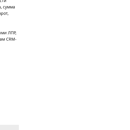
сти
, сумма
рот,
ыми ЛПР,
кам CRM-