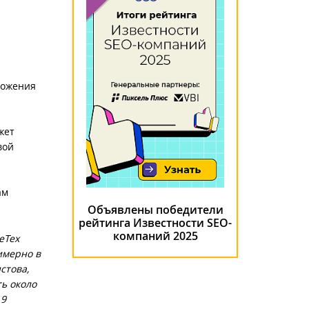
ложения
жет
вой
ам
Объявлены победители
рейтинга Известности SEO-
компаний 2025
eTex
имерно в
стова,
ь около
 9