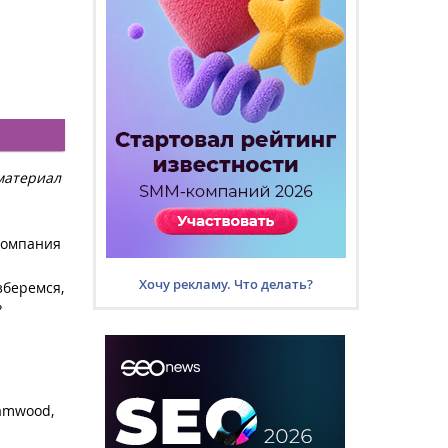
материал
компания
Хочу рекламу. Что делать?
зберемся,
?
eamwood,