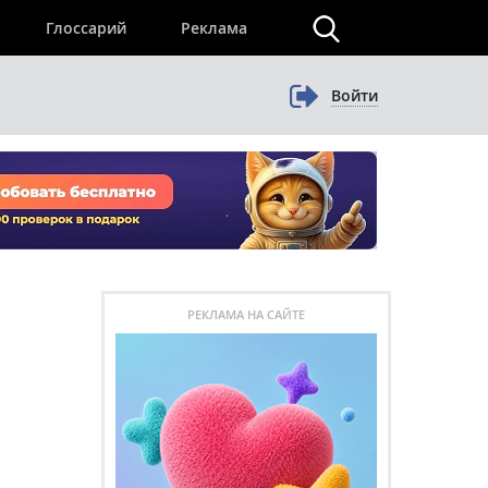
×
Глоссарий
Реклама
Войти
РЕКЛАМА НА САЙТЕ