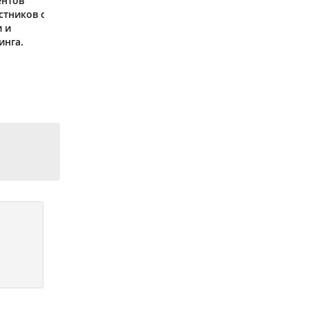
ентов
стников о
и и
инга.