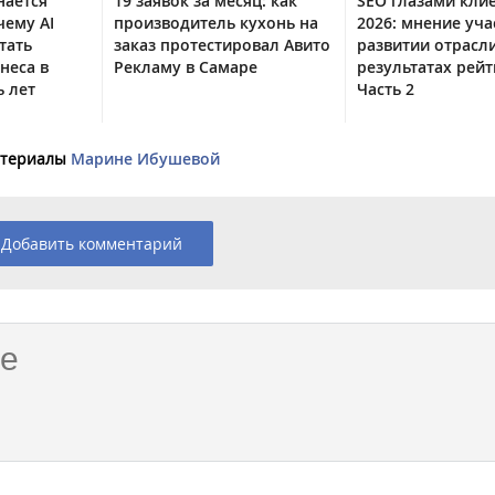
нается
19 заявок за месяц: как
SEO глазами кли
чему AI
производитель кухонь на
2026: мнение уча
тать
заказ протестировал Авито
развитии отрасл
неса в
Рекламу в Самаре
результатах рейт
 лет
Часть 2
материалы
Марине Ибушевой
Добавить комментарий