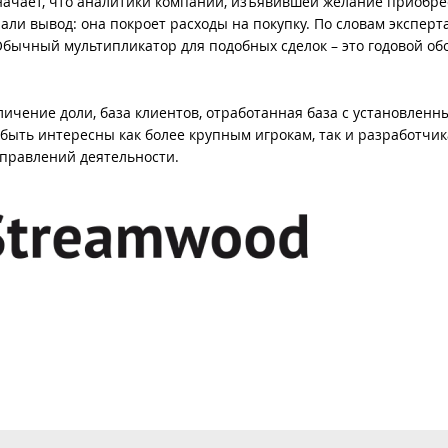
значает, что аналитики компании, изъявившей желание приобре
ли вывод: она покроет расходы на покупку. По словам эксперта
Обычный мультипликатор для подобных сделок – это годовой обо
ичение доли, база клиентов, отработанная база с установленн
быть интересны как более крупным игрокам, так и разработчи
направлений деятельности.