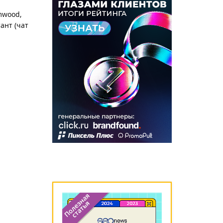
mwood,
ант (чат