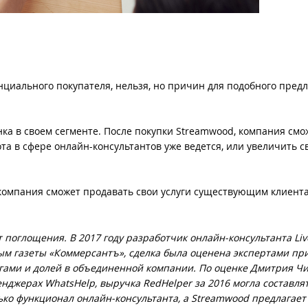
нциального покупателя, нельзя, но причин для подобного пред
ка в своем сегменте. После покупки Streamwood, компания смо
та в сфере онлайн-консультантов уже ведется, или увеличить с
 компания сможет продавать свои услуги существующим клиент
 поглощения. В 2017 году разработчик онлайн-консультанта Liv
ым газеты «Коммерсантъ», сделка была оценена экспертами пр
гами и долей в объединенной компании. По оценке Дмитрия Чи
нджерах WhatsHelp, выручка RedHelper за 2016 могла составлят
ько функционал онлайн-консультанта, а Streamwood предлагает