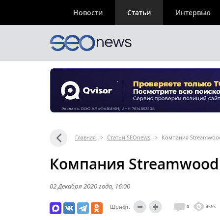
Новости
Статьи
Интервью
Главная
>
Статьи SEOnews
>
Компания Streamwood
Компания Streamwood:
02 Декабря 2020 года
, 16:00
Шрифт:
0
4565