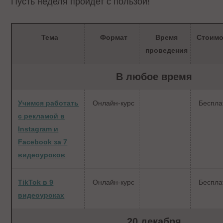
Пусть неделя пройдет с пользой!
Тема
Формат
Время
Стоимо
проведения
В любое время
Учимся работать
Онлайн-курс
Беспла
с рекламой в
Instagram и
Facebook за 7
видеоуроков
TikTok в 9
Онлайн-курс
Беспла
видеоуроках
20 декабря