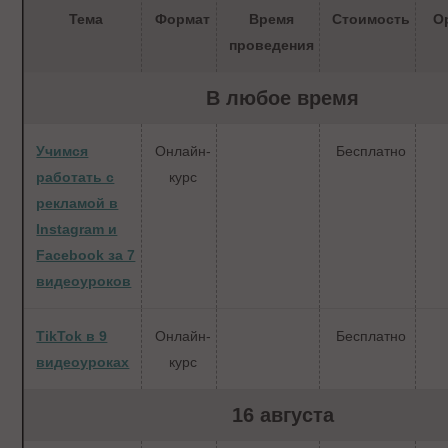
Тема
Формат
Время
Стоимость
О
проведения
В любое время
Учимся
Онлайн-
Бесплатно
работать с
курс
рекламой в
Instagram и
Facebook за 7
видеоуроков
TikTok в 9
Онлайн-
Бесплатно
видеоуроках
курс
16 августа