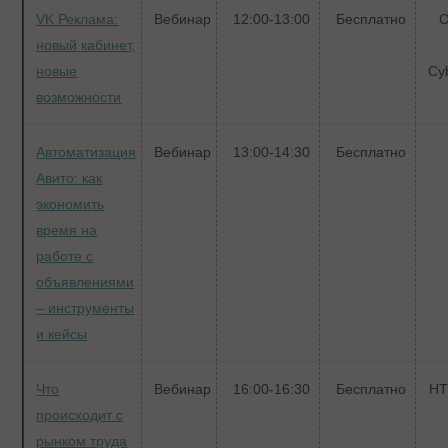
VK Реклама:
Вебинар
12:00-13:00
Бесплатно
О
новый кабинет,
новые
Cy
возможности
Автоматизация
Вебинар
13:00-14:30
Бесплатно
Авито: как
экономить
время на
работе с
объявлениями
– инструменты
и кейсы
Что
Вебинар
16:00-16:30
Бесплатно
HT
происходит с
рынком труда