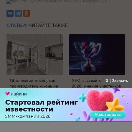
Теги:
Куда пойти учиться
Вебинары
Конференции
СТАТЬИ:
ЧИТАЙТЕ ТАКЖЕ
19 заявок за месяц: как
SEO глазами клиентов
X | Закрыть
производитель кухонь на
2026: мнение участников
заказ протестировал
о развитии отрасли и
Авито Рекламу в Самаре
результатах рейтинга.
Часть 2
0 КОММЕНТАРИЕВ