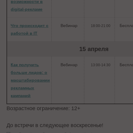
возможности в
digital-рекламе
Что происходит с
Вебинар
Беспл
18:00-21:00
работой в IT
15 апреля
Как получить
Вебинар
Беспл
13:00-14:30
больше лидов: о
масштабировании
рекламных
кампаний
Возрастное ограничение: 12+
До встречи в следующее воскресенье!