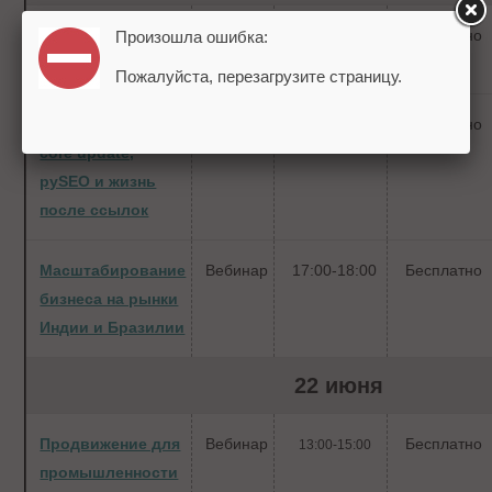
Digital-маркетинг
Вебинар
11:00-19:00
Бесплатно
Произошла ошибка:
в летний сезон
Пожалуйста, перезагрузите страницу.
Google May 2022
Вебинар
14:00-15:00
Бесплатно
core update,
руSEO и жизнь
после ссылок
Масштабирование
Вебинар
17:00-18:00
Бесплатно
бизнеса на рынки
Индии и Бразилии
22 июня
Продвижение для
Вебинар
Бесплатно
13:00-15:00
промышленности