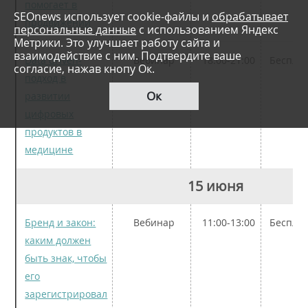
помогает в
SEOnews использует cookie-файлы и
обрабатывает
продвижении
персональные данные
с использованием Яндекс
Метрики. Это улучшает работу сайта и
взаимодействие с ним. Подтвердите ваше
Data driven-
Вебинар
18:00-21:00
Беспла
согласие, нажав кнопу Ок.
подход в
Ок
развитии
цифровых
продуктов в
медицине
15 июня
Бренд и закон:
Вебинар
11:00-13:00
Беспла
каким должен
быть знак, чтобы
его
зарегистрировал