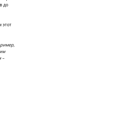
в до
 этот
пример,
ким
 –