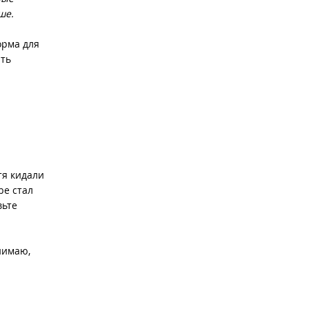
ше.
орма для
ить
тя кидали
be стал
вьте
нимаю,