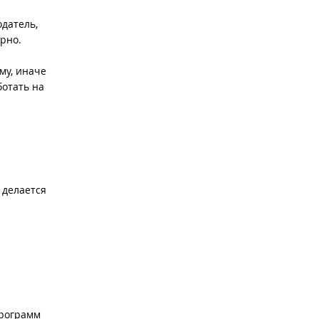
одатель,
ярно.
му, иначе
ботать на
 делается
программ