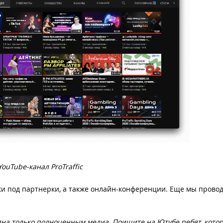
YouTube-канал ProTraffic
ки под партнерки, а также онлайн-конференции. Еще мы прово
упна только полноценным медиа. Поищите на Ютубе ребят, кото