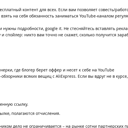
есплатный контент для всех. Если вам позволяет совесть/работ
взять на себя обязанность заниматься YouTube-каналом регул
и нужны подробности, google it. Не стесняйтесь вставлять рекла
у и спойлер: никто вам точно не скажет, сколько получится зара
нерки, где блогер берет оффер и несет к себе на YouTube
бзорники всяких вещиц с AliExpress. Если вы вдруг не в курсе,
венную ссылку.
ылке, полагаются отчисления.
шником дело не ограничивается – на рынке сотни партнерских 