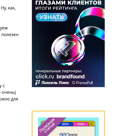
Ну, как,
руем
ь полезен
у с
е очень)
ложно для