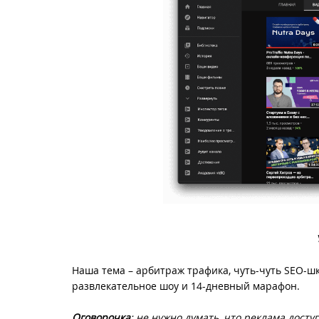
Наша тема – арбитраж трафика, чуть-чуть SEO-ш
развлекательное шоу и 14-дневный марафон.
Оговорочка
: не нужно думать, что реклама дост