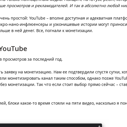
ше просмотров и рекламодателей. И так в абсолютно любой ни
очень простой: YouTube – вполне доступная и адекватная платф
 микро-нано-инфлюенсеры и узконишевые истории могут принос
льше в ней денег. Все, погнали к монетизации.
 YouTube
ов просмотров за последний год.
ь заявку на монетизацию. Нам ее подтвердили спустя сутки, хо
ели монетизировать канал таким способом, однако позже YouTu
ез монетизации. Так что если стоит выбор прямо сейчас – ста
й, блоки какое-то время стояли на пяти видео, насколько я по