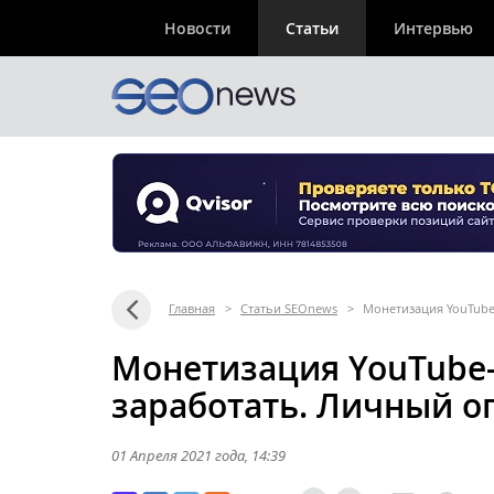
Новости
Статьи
Интервью
Главная
>
Статьи SEOnews
>
Монетизация YouTube
Монетизация YouTube-
заработать. Личный о
01 Апреля 2021 года
, 14:39