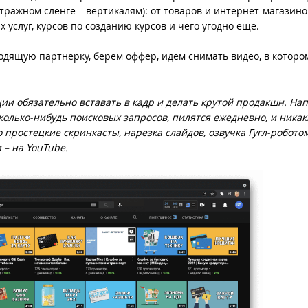
ажном сленге – вертикалям): от товаров и интернет-магазино
х услуг, курсов по созданию курсов и чего угодно еще.
дящую партнерку, берем оффер, идем снимать видео, в котором
ации обязательно вставать в кадр и делать крутой продакшн. На
сколько-нибудь поисковых запросов, пилятся ежедневно, и ника
 простецкие скринкасты, нарезка слайдов, озвучка Гугл-роботом
и – на YouTube.