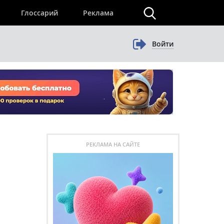
×
Глоссарий
Реклама
Войти
РЕКЛАМА НА САЙТЕ