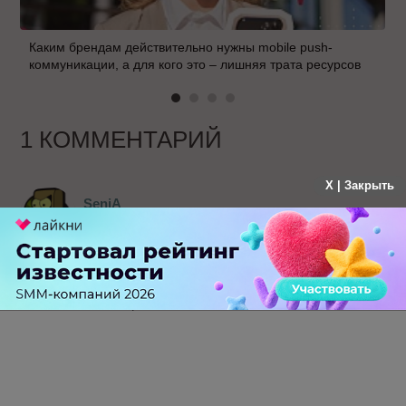
Каким брендам действительно нужны mobile push-
коммуникации, а для кого это – лишняя трата ресурсов
1 КОММЕНТАРИЙ
X | Закрыть
SeniA
больше года назад
Последний абзац статьи... Слабое утешение!!!
Ничего, кроме досады и злости, не
испытываешь от того, что твою работу
"спионерили"
-
0
+
Ответить