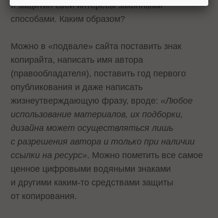
и защитил свои интересы законными
способами. Каким образом?
Можно в «подвале» сайта поставить знак
копирайта, написать имя автора
(правообладателя), поставить год первого
опубликования и даже написать
жизнеутверждающую фразу, вроде:
«Любое
использование материалов, их подборки,
дизайна может осуществляться лишь
с разрешения автора и только при наличии
ссылки на ресурс»
. Можно пометить все самое
ценное цифровыми водяными знаками
и другими каким-то средствами защиты
от копирования.