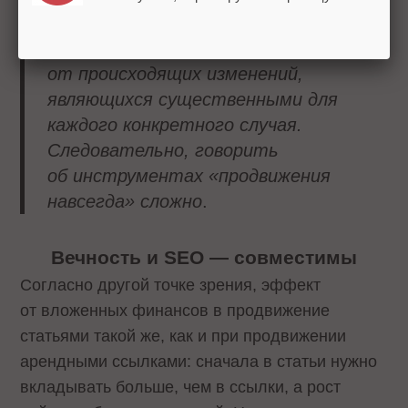
подлежащий постоянной
корректировке в зависимости
от происходящих изменений,
являющихся существенными для
каждого конкретного случая.
Следовательно, говорить
об инструментах «продвижения
навсегда» сложно
.
Вечность и SEO — совместимы
Согласно другой точке зрения, эффект
от вложенных финансов в продвижение
статьями такой же, как и при продвижении
арендными ссылками: сначала в статьи нужно
вкладывать больше, чем в ссылки, а рост