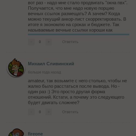
вот раз - надо мне стало продвигать "окна пвх".
Получается, что мне надо новую порцию
вечных ссылок размещать? А зачем? Когда
можно текущий анкор-лист скорректировать. В
итоге я экономлю на сроках и бюджете. Так
называемые вечные ссылки хороши как
инструмент опоры, но никак не основной метод.
-
0
+
Ответить
К тому же, ни одна площадка-донор не
остается п...
Михаил Сливинский
больше года назад
amateur, так возьмите с него столько, чтобы не
жалко было расстаться после вывода. Но -
один раз :) Это просто другая форма
отношений. Кстати, а почему это следующего
будет двигать сложнее?
-
0
+
Ответить
fireone