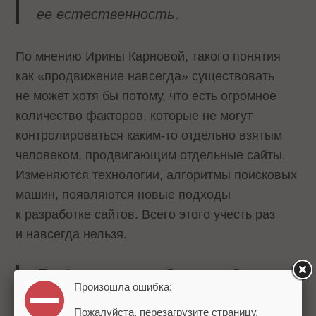
ее естественность
.
По мнению Ирины Карновой, такого понятия
как «продвижение навсегда» существовать
не может хотя бы потому, что есть огромное
количество факторов, которые не могут
контролироваться каким-то отдельно взятым
человеком, продвигающим отдельные сайты.
Изменяются технологии, алгоритмы поисковых
машин, появляются новые подходы
к разработке сайтов. Всего этого учесть раз
и навсегда нельзя.
Продвижение чего бы то ни было
Произошла ошибка:
и куда бы то ни было,
— считает
Ирина, —
процесс непрерывный,
Пожалуйста, перезагрузите страницу.