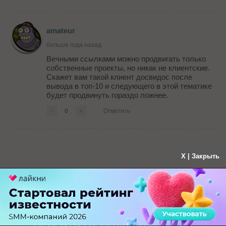
amateur
больше года назад
Вечными ссылками можно продвигать только
собственные проекты, но никак не клиентские.
Скажет вам такой клиент досвидос после
вывода в топ-10 и следующего в этой тематике
будет продвинуть гораздо ложнее.
-
0
+
Ответить
X | Закрыть