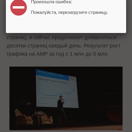
Произошла ошибка:
Auto.mail.ru
Hitech.mail.ru и др.
Пожалуйста, перезагрузите страницу.
В итоге получилось примерно
180 000
AMP-
страниц, и сейчас продолжают добавляться
десятки страниц каждый день. Результат рост
трафика на AMP за год с 1 млн до 5 млн.