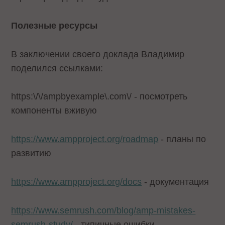
Полезные ресурсы
В заключении своего доклада Владимир
поделился ссылками:
https:\/\/ampbyexample\.com\/ - посмотреть
компоненты вживую
https://www.ampproject.org/roadmap
- планы по
развитию
https://www.ampproject.org/docs
- документация
https://www.semrush.com/blog/amp-mistakes-
semrush-study/
- типичные ошибки