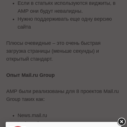
Если в статьях используются виджиты, в
AMP они будут невалидны.
Нужно поддерживать еще одну версию
сайта
Плюсы очевидные – это очень быстрая
загрузка страницы (меньше секунды) и
открытый стандарт.
Опыт Mail.ru Group
AMP были реализованы для 8 проектов Mail.ru
Group таких как:
News.mail.ru
Lady.mail.ru