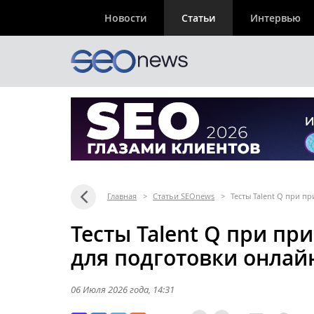
Новости
Статьи
Интервью
Главная
>
Статьи SEOnews
>
Тесты Talent Q при п
Тесты Talent Q при пр
для подготовки онлай
06 Июля 2026 года
, 14:31