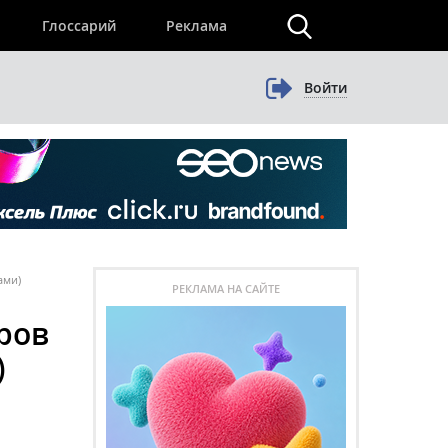
×
Глоссарий
Реклама
Войти
ами)
РЕКЛАМА НА САЙТЕ
еров
)