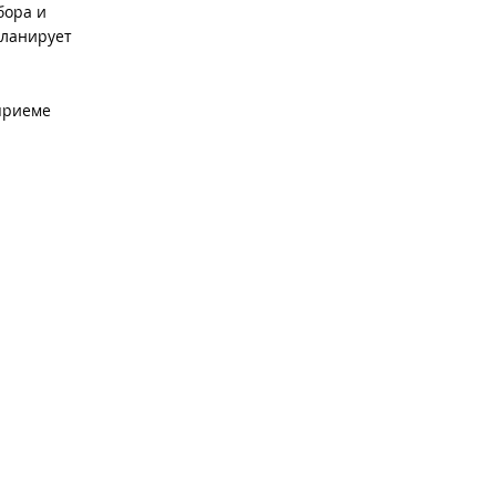
бора и
планирует
 приеме