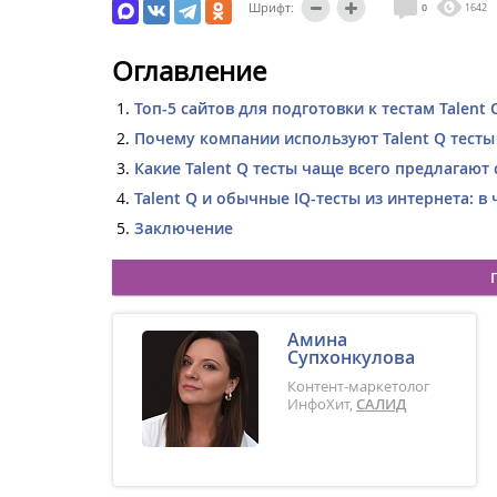
Шрифт:
0
1642
Оглавление
Топ-5 сайтов для подготовки к тестам Talent 
Почему компании используют Talent Q тесты
Какие Talent Q тесты чаще всего предлагают
Talent Q и обычные IQ-тесты из интернета: в
Заключение
Амина
Супхонкулова
Контент-маркетолог
ИнфоХит,
САЛИД