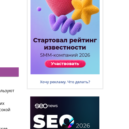
Хочу рекламу. Что делать?
ользуют
их
сокой
ские