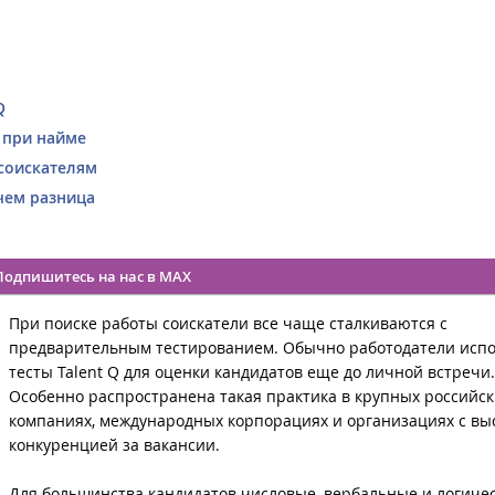
Q
 при найме
 соискателям
 чем разница
Подпишитесь на нас в MAX
При поиске работы соискатели все чаще сталкиваются с
предварительным тестированием. Обычно работодатели исп
тесты Talent Q для оценки кандидатов еще до личной встречи.
Особенно распространена такая практика в крупных российск
компаниях, международных корпорациях и организациях с вы
конкуренцией за вакансии.
Для большинства кандидатов числовые, вербальные и логиче