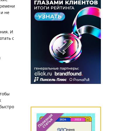
времени
 и не
ания. И
отать с
ы
чтобы
х
 быстро