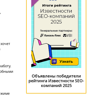
,
 хочет
е
аботу.
робными
Объявлены победители
рейтинга Известности SEO-
компаний 2025
режиме