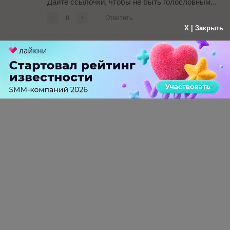
Дайте ссылочки, чтобы не быть голословным...
-
0
+
Ответить
X | Закрыть
Гость
больше года назад
http://antsaltykov.livejournal.com/23245.html
-
0
+
Ответить