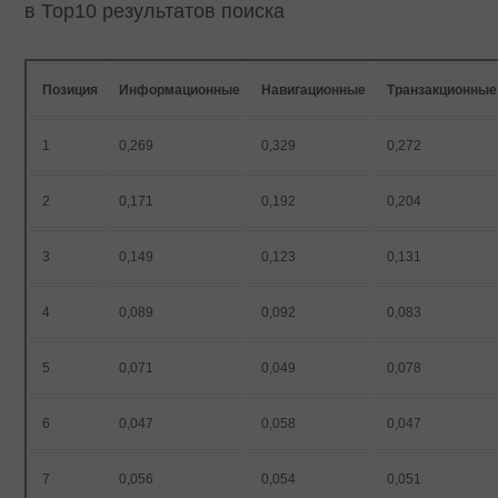
в Тор10 результатов поиска
Позиция
Информационные
Навигационные
Транзакционные
1
0,269
0,329
0,272
2
0,171
0,192
0,204
3
0,149
0,123
0,131
4
0,089
0,092
0,083
5
0,071
0,049
0,078
6
0,047
0,058
0,047
7
0,056
0,054
0,051