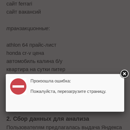
сайт ferrari
сайт вакансий
транзакционные
:
athlon 64 прайс-лист
honda cr-v цена
автомобиль калина б/у
квартира на сутки питер
купить холодильник
Произошла ошибка:
установка стальной двери
Пожалуйста, перезагрузите страницу.
фотоаппараты nikon отзывы
кухонная мебель скидки
2. Сбор данных для анализа
Пользователям предлагалась выдача Яндекса