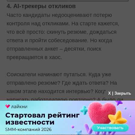
4. AI-трекеры откликов
Часто кандидаты недооценивают потерю
контроля над откликами. На старте кажется,
что всё просто: скинуть резюме, дождаться
ответа и пройти собеседование. Но когда
отправленных анкет – десятки, поиск
превращается в хаос.
Соискатели начинают путаться. Куда уже
отправлено резюме? Где ждать ответа? На
каком этапе находится интервью? Когда
X | Закрыть
написать работодателю повторно? А было ли
тестовое задание?
Особенно тяжело тем, кто ищет работу на
нескольких площадках – например, через