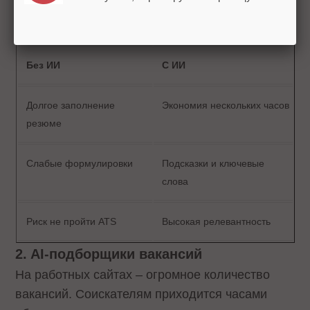
Что дает AI-конструктор резюме:
Без ИИ
С ИИ
Долгое заполнение
Экономия нескольких часов
резюме
Слабые формулировки
Подсказки и ключевые
слова
Риск не пройти ATS
Высокая релевантность
2. AI-подборщики вакансий
На работных сайтах – огромное количество
вакансий. Соискателям приходится часами