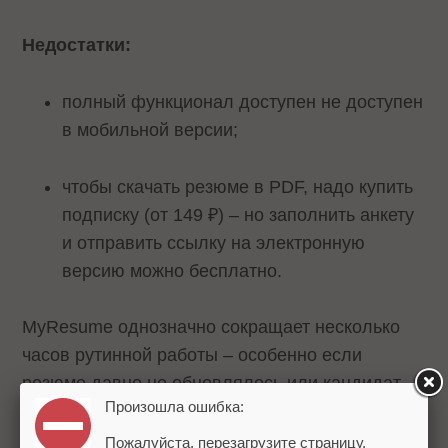
Недостатки:
полный функционал доступен не доступен
в мобильной версии;
чтобы скачать резюме в PDF, надо купить
подписку (от 149 ₽) – но заполнить анкету
и отправить ссылку на электронную
версию можно бесплатно.
MyResume однозначно сокращает несколько
часов рутинной работы – особенно если
резюме давно не обновлялось или кандидат
Произошла ошибка:
меняет сферу.
Пожалуйста, перезагрузите страницу.