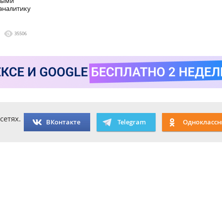
рыми
аналитику
35506
сетях.
ВКонтакте
Telegram
Одноклассн