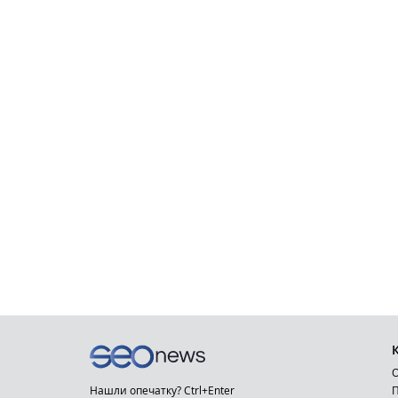
О
Нашли опечатку? Ctrl+Enter
П