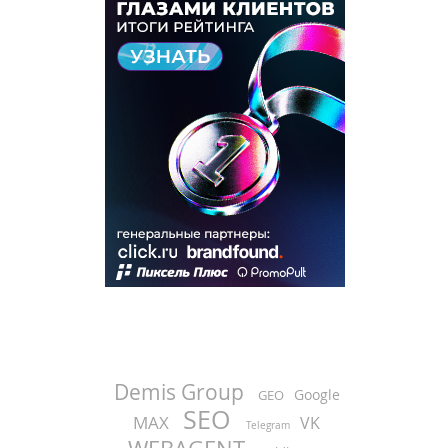
Demis Group
Google
GEO
SEO
MAX
VK
Telegram