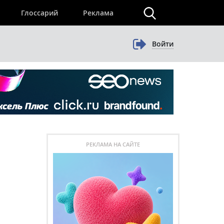
×
Глоссарий
Реклама
Войти
РЕКЛАМА НА САЙТЕ