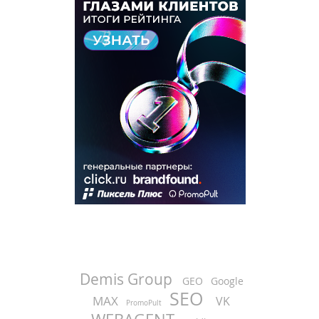
Demis Group
GEO
Google
SEO
MAX
VK
PromoPult