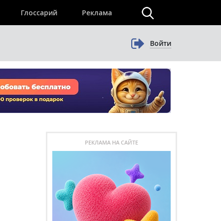
×
Глоссарий
Реклама
Войти
РЕКЛАМА НА САЙТЕ