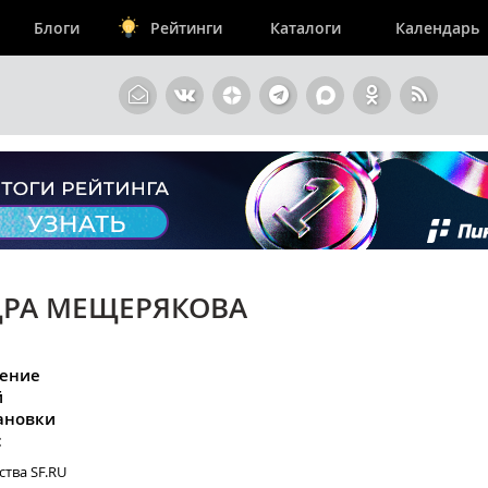
Блоги
Рейтинги
Каталоги
Календарь
ДРА МЕЩЕРЯКОВА
жение
й
тановки
с
ства SF.RU