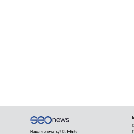
О
Нашли опечатку? Ctrl+Enter
П