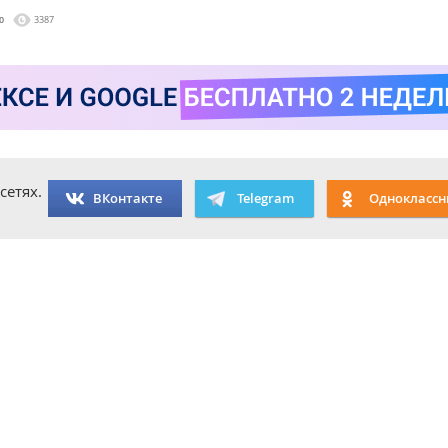
а
0
3387
сетях.
ВКонтакте
Telegram
Одноклассн