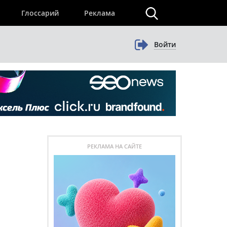
×
Глоссарий
Реклама
Войти
РЕКЛАМА НА САЙТЕ