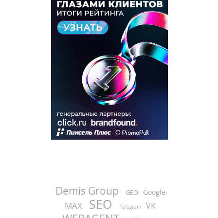
Demis Group
Google
GEO
SEO
MAX
VK
Telegram