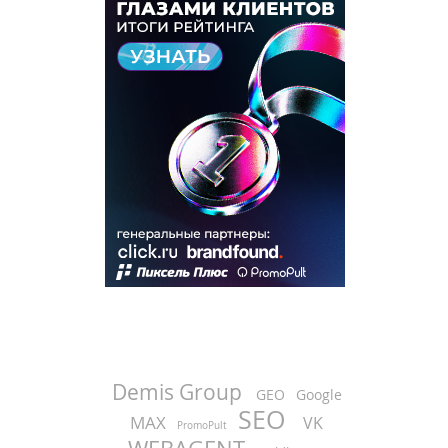
Demis Group
GEO
Google
SEO
MAX
VK
PromoPult