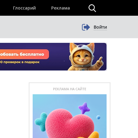
×
Глоссарий
Реклама
Войти
РЕКЛАМА НА САЙТЕ