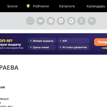
Блоги
Рейтинги
Каталоги
Календарь
РАЕВА
ния
тивную
в
зать ее с