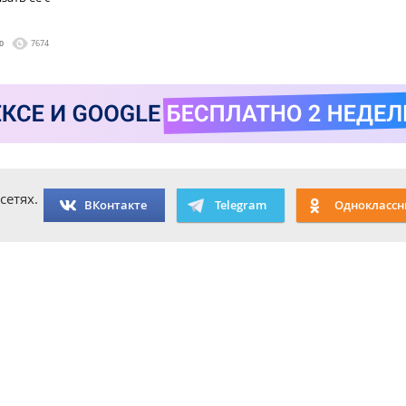
0
7674
сетях.
ВКонтакте
Telegram
Одноклассн