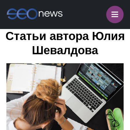
≡
Статьи автора Юлия
Шевалдова