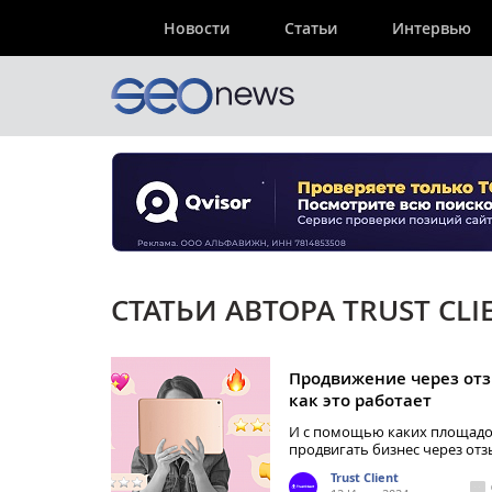
Новости
Статьи
Интервью
СТАТЬИ АВТОРА TRUST CLI
Продвижение через от
как это работает
И с помощью каких площад
продвигать бизнес через от
Trust Client