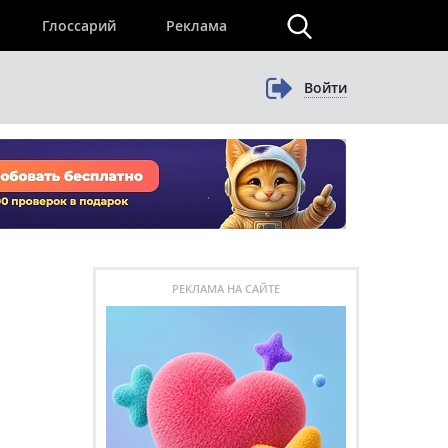
×
Глоссарий
Реклама
Войти
РЕКЛАМА НА САЙТЕ