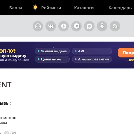
Блоги
Рейтинги
Каталоги
Календарь
ENT
зывы:
ок можно
зывы
0
7693