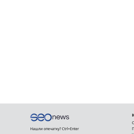
О
Нашли опечатку? Ctrl+Enter
П