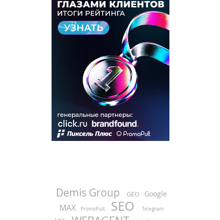
Demis Group
Google
GEO
SEO
MAX
PromoPult
Telegram