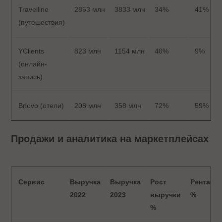
Travelline
2853 млн
3833 млн
34%
41%
(путешествия)
YClients
823 млн
1154 млн
40%
9%
(онлайн-
запись)
Bnovo (отели)
208 млн
358 млн
72%
59%
Продажи и аналитика на маркетплейсах
Сервис
Выручка
Выручка
Рост
Рентабе
2022
2023
выручки
%
%