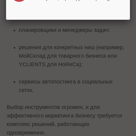
чаты, онлайн-консультанты, софт для
создания ботов;
планировщики и менеджеры задач;
решения для конкретных ниш (например,
МойСклад для товарного бизнеса или
YCLIENTS для HoReCa);
сервисы автопостинга в социальных
сетях.
Выбор инструментов огромен, и для
эффективного маркетинга бизнесу требуется
комплекс решений, работающих
одновременно.