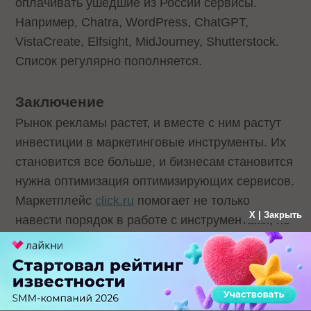
оплачивать ушедшие из России сервисы.
Например, Chatra, WordPress, ChatGPT,
VistaCreate, Elfsight, MidJourney, Shutterstock.
Список регулярно пополняется.
Заключение
Рынок рекламы растет, и вместе с ним растут
инвестиции в маркетинговые инструменты. Их
становится все больше, и бизнесам становится
нужна оптимизация оптимизирующих сервисов.
Маркетплейс
click.ru
помогает не только
X | Закрыть
навести порядок в работе с инструментами, но
и дает бесплатный доступ к ним.
Теги:
Реклама
Рынок рекламы
Маркетинг
Click.ru