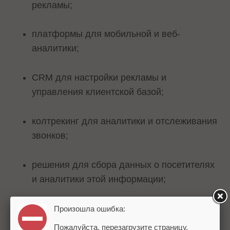
рекламы;
платформы для мобильной и веб-
аналитики;
CRM для настройки рекламы и
управления клиентской базой;
колтрекинг для аналитики и отслеживания
звонков;
решения для сбора данных о посетителях
и аналитики этой информации;
платформы для рассылок по email;
Произошла ошибка:
Пожалуйста, перезагрузите страницу.