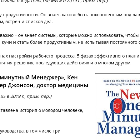
 вышла в издательстве МИФ в 2019 г., прим. пер.)
ру продуктивности. Он знает, каково быть похороненным под ла
м, встреч и списков дел.
 важно – он знает системы, которые можно использовать, чтобы
й кучи и стать более продуктивным, не испытывая постоянного 
тапах настройки рабочего процесса, 5 фазах эффективного план
инятия решения, последующих действиях и о многом другом.
минутный Менеджер», Кен
сер Джонсон, доктор медицины
» в 2019 г., прим. пер.)
ставлена история о молодом человеке,
уководства, в том числе три