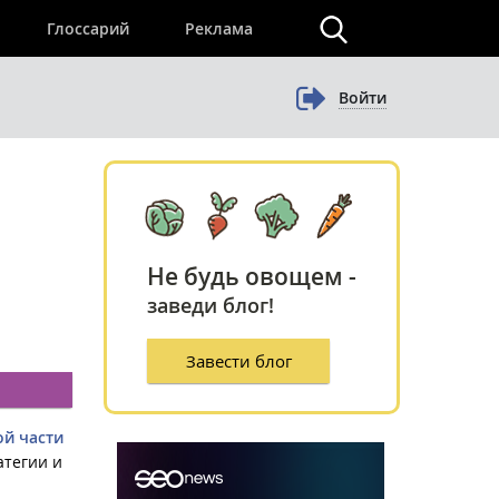
×
Глоссарий
Реклама
Войти
Не будь овощем -
заведи блог!
Завести блог
ой части
атегии и