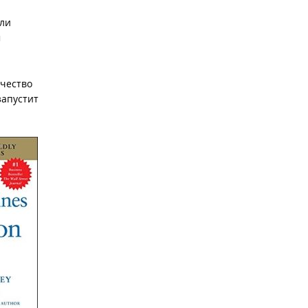
или
м
ачество
запустит