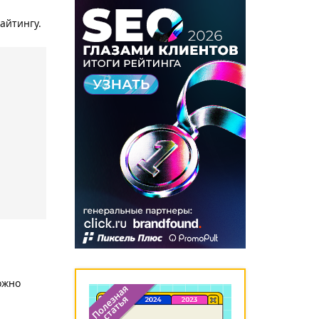
райтингу.
ожно