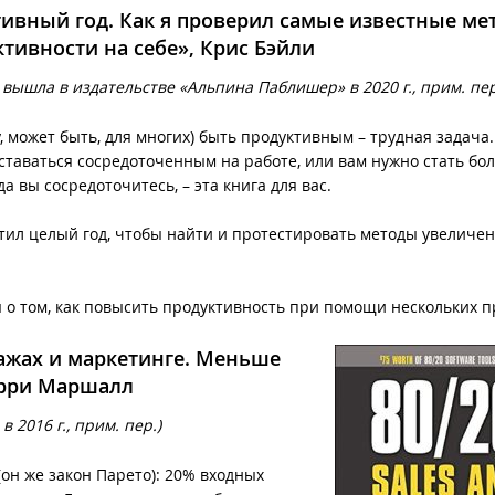
ивный год. Как я проверил самые известные ме
тивности на себе», Крис Бэйли
 вышла в издательстве «Альпина Паблишер» в 2020 г., прим. пе
, может быть, для многих) быть продуктивным – трудная задача.
оставаться сосредоточенным на работе, или вам нужно стать бо
а вы сосредоточитесь, – эта книга для вас.
тил целый год, чтобы найти и протестировать методы увеличе
ы о том, как повысить продуктивность при помощи нескольких 
дажах и маркетинге. Меньше
ерри Маршалл
 2016 г., прим. пер.)
он же закон Парето): 20% входных