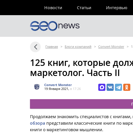
Новости
Статьи
Интервью
Главная
>
Блоги компаний
>
Convert Monster
>
1
125 книг, которые до
маркетолог. Часть II
Convert Monster
19 Января 2021,
в 17:26
Продолжаем знакомить специалистов с книгами, 
обзора
представили классические книги по марке
книги о маркетинговом мышлении.