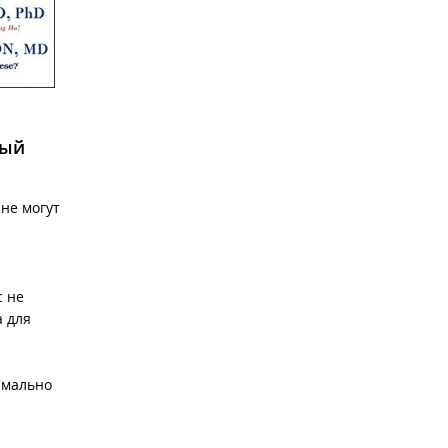
рый
 не могут
с не
а для
имально