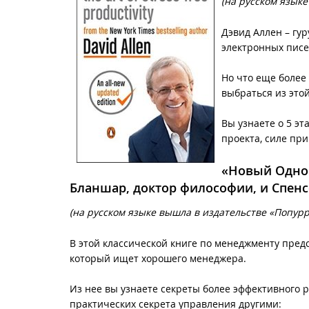
(на русском языке
Дэвид Аллен – гу
электронных писе
Но что еще более
выбраться из это
Вы узнаете о 5 э
проекта, силе пр
«Новый Одно
Бланшар, доктор философии, и Спен
(на русском языке вышла в издательстве «Попурри
В этой классической книге по менеджменту пред
который ищет хорошего менеджера.
Из нее вы узнаете секреты более эффективного р
практических секрета управления другими: