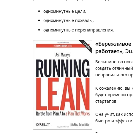
одноминутные цели,
одноминутные похвалы,
одноминутные перенаправления.
«Бережливое 
работает», Э
Большинство новых
создать отличный 
неправильного пр
К сожалению, вы н
будет времени пр
стартапов.
Она учит, как ис
быстро и эффекти