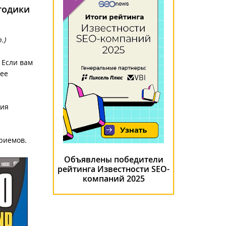
тодики
р.)
 Если вам
лее
ния
приемов.
Объявлены победители
рейтинга Известности SEO-
компаний 2025