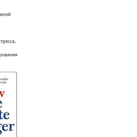
виной
стресса.
ирования