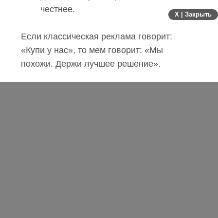
честнее.
X | Закрыть
Если классическая реклама говорит:
«Купи у нас», то мем говорит: «Мы
похожи. Держи лучшее решение».
Как мемы работают в B2C и B2B
B2C – про эмоцию и мгновенное
действие
.
В потребительских нишах мемы
усиливают ключевые поведенческие
триггеры:
привлекают внимание в первые 2
секунды;