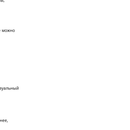
ы,
е можно
изуальный
нее,