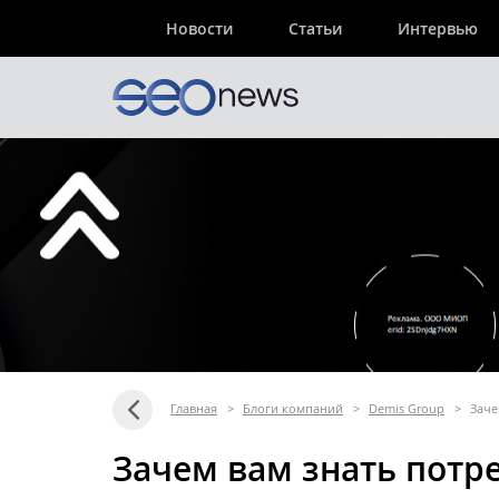
Новости
Статьи
Интервью
Главная
>
Блоги компаний
>
Demis Group
>
Заче
Зачем вам знать потр