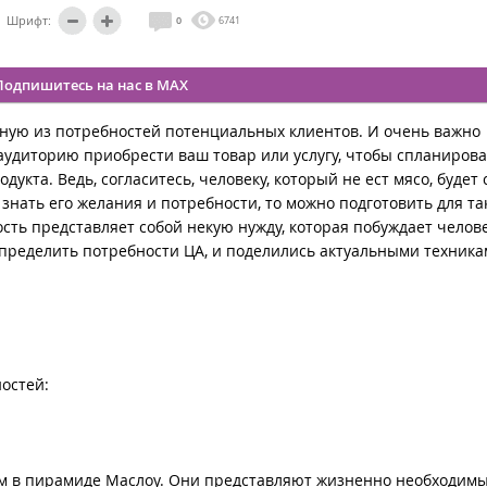
Шрифт:
0
6741
Подпишитесь на нас в MAX
ную из потребностей потенциальных клиентов. И очень важно
аудиторию приобрести ваш товар или услугу, чтобы спланирова
кта. Ведь, согласитесь, человеку, который не ест мясо, будет
 знать его желания и потребности, то можно подготовить для та
сть представляет собой некую нужду, которая побуждает челове
определить потребности ЦА, и поделились актуальными техника
остей:
м в пирамиде Маслоу. Они представляют жизненно необходимы