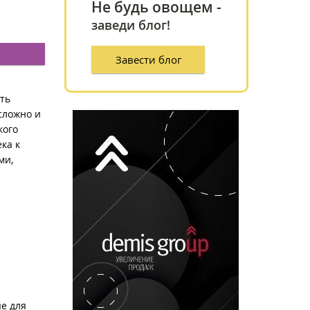
Не будь овощем -
заведи блог!
Завести блог
ть
 сложно и
кого
ка к
ми,
е для