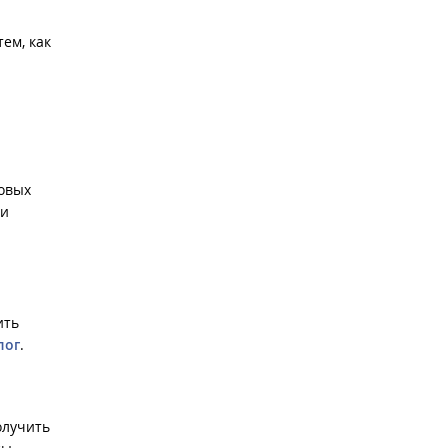
ем, как
овых
 и
ить
лог
.
олучить