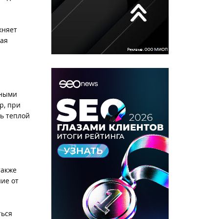
жняет
рая
вными
р, при
ть теплой
также
ие от
ться