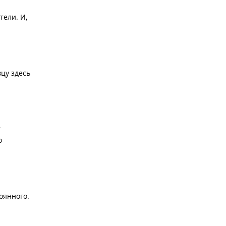
тели. И,
цу здесь
т
о
тоянного.