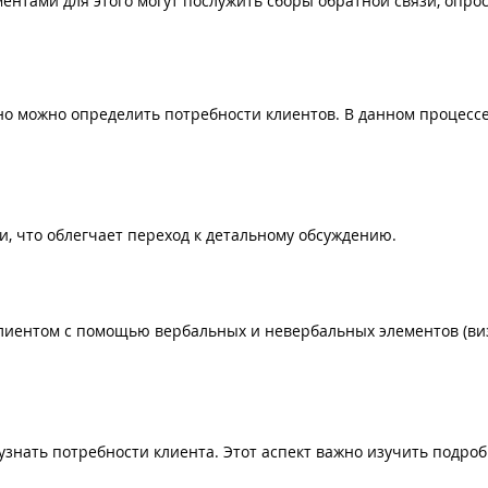
нтами для этого могут послужить сборы обратной связи, опрос
но можно определить потребности клиентов. В данном процесс
, что облегчает переход к детальному обсуждению.
клиентом с помощью вербальных и невербальных элементов (в
знать потребности клиента. Этот аспект важно изучить подроб