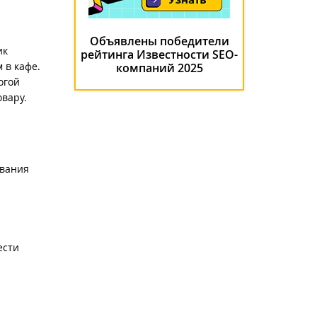
Объявлены победители
ик
рейтинга Известности SEO-
 в кафе.
компаний 2025
огой
овару.
ования
ести