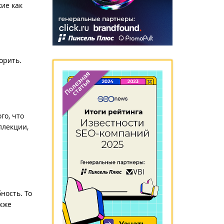
ие как
орить.
го, что
ллекции,
ность. То
акже