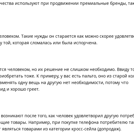
 качества используют при продвижении премиальные бренды, так
ловеком. Такие нужды он старается как можно скорее удовлетв
у той, которая сломалась или была испорчена.
ся человеком, но их решение не слишком необходимо. Ввиду то
иобретать тоже. К примеру, у вас есть пальто, оно из старой ко
заменять одну вещь на другую нет необходимости, потому что
ид и хорошо греет.
возникают после того, как человек удовлетворил другую потреб
ующие товары. Например, при покупке телефона потребителю т
т являться товарами из категории кросс-сейла (допродаж).