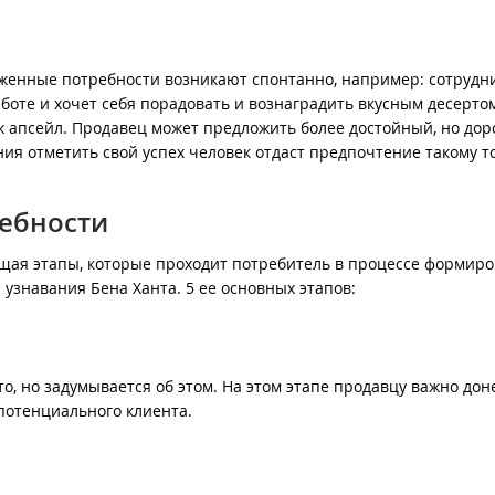
яженные потребности возникают спонтанно, например: сотрудн
оте и хочет себя порадовать и вознаградить вкусным десертом
ж апсейл. Продавец может предложить более достойный, но дор
ия отметить свой успех человек отдаст предпочтение такому т
ребности
щая этапы, которые проходит потребитель в процессе формир
 узнавания Бена Ханта. 5 ее основных этапов:
о, но задумывается об этом. На этом этапе продавцу важно дон
потенциального клиента.