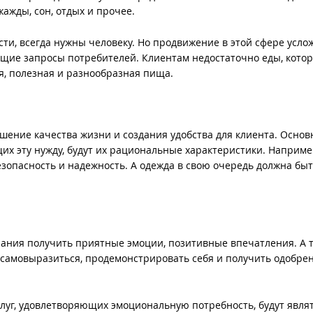
жажды, сон, отдых и прочее.
сти, всегда нужны человеку. Но продвижение в этой сфере усло
ущие запросы потребителей. Клиентам недостаточно еды, кото
я, полезная и разнообразная пища.
шение качества жизни и создания удобства для клиента. Осно
х эту нужду, будут их рациональные характеристики. Наприме
езопасность и надежность. А одежда в свою очередь должна бы
ания получить приятные эмоции, позитивные впечатления. А 
 самовыразиться, продемонстрировать себя и получить одобрен
луг, удовлетворяющих эмоциональную потребность, будут явля