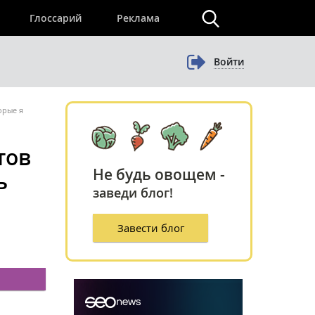
×
Глоссарий
Реклама
Войти
орые я
тов
Не будь овощем -
ь
заведи блог!
Завести блог