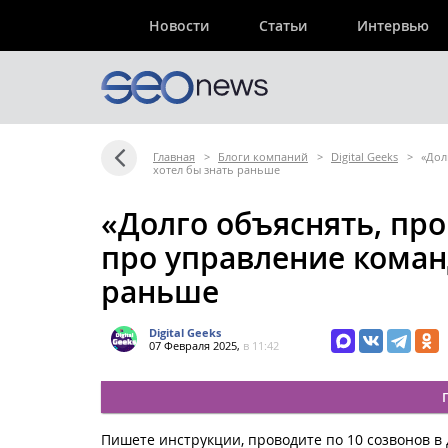
Новости
Статьи
Интервью
Главная
>
Блоги компаний
>
Digital Geeks
>
«Дол
хотел бы знать раньше
«Долго объяснять, про
про управление команд
раньше
Digital Geeks
07 Февраля 2025,
в 11:42
Пишете инструкции, проводите по 10 созвонов в д