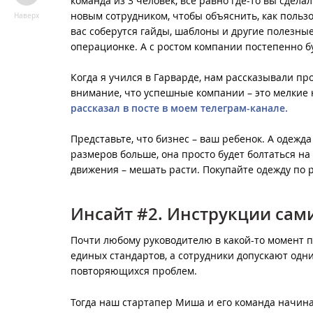
команда из 3 человек, все равно где-то вы сдела
новым сотрудником, чтобы объяснить, как пользо
Наверх
вас соберутся гайды, шаблоны и другие полезные
операционке. А с ростом компании постепенно б
Когда я учился в Гарварде, нам рассказывали п
внимание, что успешные компании – это мелки
рассказал в посте в моем телеграм-канале.
Представьте, что бизнес – ваш ребенок. А одежда
размеров больше, она просто будет болтаться на
движения – мешать расти. Покупайте одежду по р
Инсайт #2. Инструкции сами
Почти любому руководителю в какой-то момент п
единых стандартов, а сотрудники допускают одн
повторяющихся проблем.
Тогда наш стартапер Миша и его команда начинаю