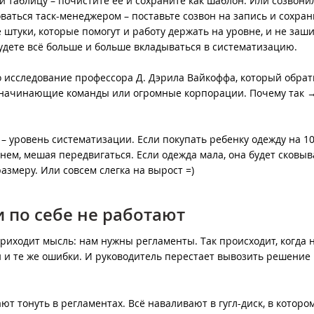
ли таблицу – почистите ее и сохраните как шаблон. Или созвони
ваться таск-менеджером – поставьте созвон на запись и сохрани
 штуки, которые помогут и работу держать на уровне, и не заши
удете всё больше и больше вкладываться в систематизацию.
ро исследование профессора Д. Дэрила Вайкоффа, который обрат
е начинающие команды или огромные корпорации. Почему так 
 – уровень систематизации. Если покупать ребенку одежду на 1
 нем, мешая передвигаться. Если одежда мала, она будет сковыв
азмеру. Или совсем слегка на вырост =)
 по себе не работают
риходит мысль: нам нужны регламенты. Так происходит, когда 
и и те же ошибки. И руководитель перестает вывозить решение
т тонуть в регламентах. Всё наваливают в гугл-диск, в которо