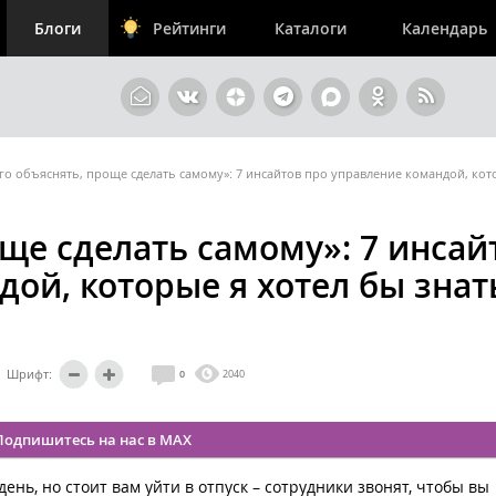
Блоги
Рейтинги
Каталоги
Календарь
го объяснять, проще сделать самому»: 7 инсайтов про управление командой, кот
ще сделать самому»: 7 инсай
ой, которые я хотел бы знат
Шрифт:
0
2040
Подпишитесь на нас в MAX
ень, но стоит вам уйти в отпуск – сотрудники звонят, чтобы вы