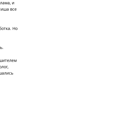
лама, и
Миша все
ботка. Но
ь.
ушителем
лог,
ешались