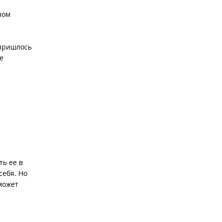
ном
 пришлось
е
ть ее в
себя. Но
может