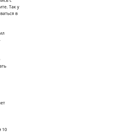
лись с
те. Так у
ваться в
ил
→
0
ать
нет
м 10