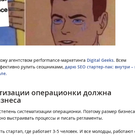
вожу агентством performance-маркетинга
Digital Geeks
. Всем
ффективно рулить сеошниками,
дарю SEO стартер-пак: внутри –
ле.
атизации операционки должна
изнеса
степень систематизации операционки. Поэтому размер бизнеса 
жно выстраивать процессы и писать регламенты.
сть стартап, где работает 3-5 человек. И все молодцы, работают