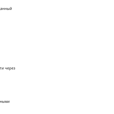
 Данный
йти через
азными