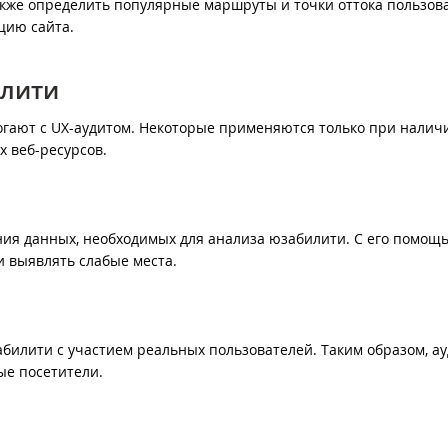
акже определить популярные маршруты и точки оттока пользов
цию сайта.
илити
огают с UX-аудитом. Некоторые применяются только при налич
х веб-ресурсов.
ния данных, необходимых для анализа юзабилити. С его помощ
и выявлять слабые места.
билити с участием реальных пользователей. Таким образом, а
ые посетители.