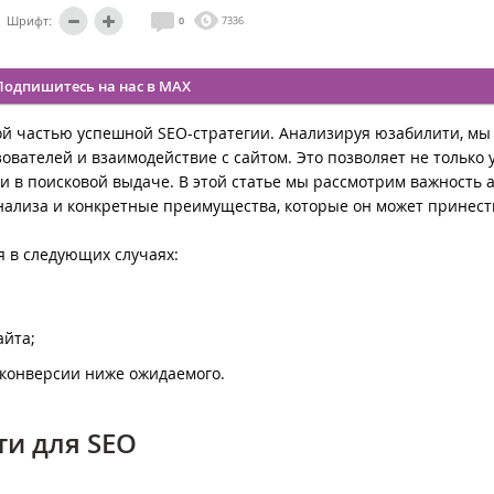
Шрифт:
0
7336
Подпишитесь на нас в MAX
й частью успешной SEO-стратегии. Анализируя юзабилити, мы
вателей и взаимодействие с сайтом. Это позволяет не только
ии в поисковой выдаче. В этой статье мы рассмотрим важность 
нализа и конкретные преимущества, которые он может принест
я в следующих случаях:
айта;
ь конверсии ниже ожидаемого.
и для SEO