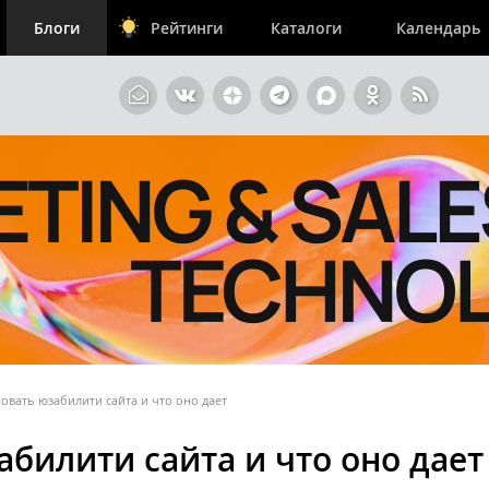
Блоги
Рейтинги
Каталоги
Календарь
овать юзабилити сайта и что оно дает
билити сайта и что оно дает