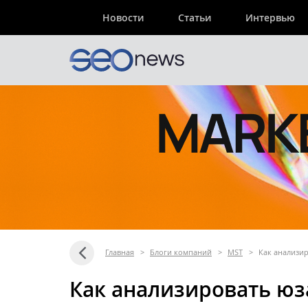
Новости
Статьи
Интервью
Главная
>
Блоги компаний
>
MST
>
Как анализир
Как анализировать юза