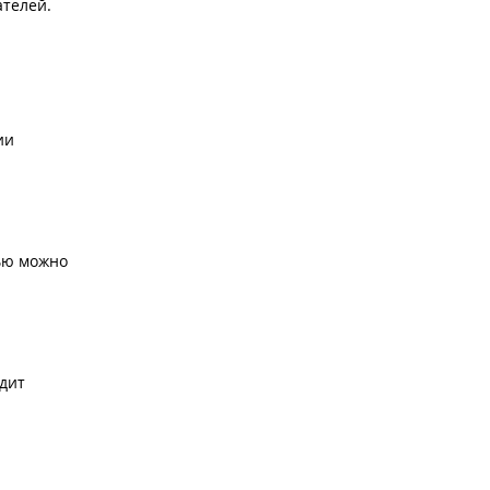
ателей.
ии
ью можно
удит