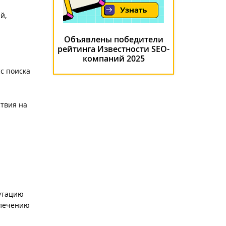
й,
Объявлены победители
рейтинга Известности SEO-
компаний 2025
с поиска
твия на
утацию
влечению