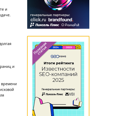
те и
ыдаче.
долгая
траниц и
е времени
исковой
для