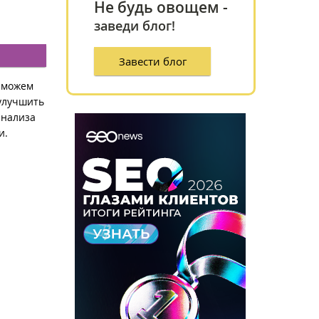
Не будь овощем -
заведи блог!
Завести блог
 можем
 улучшить
анализа
и.