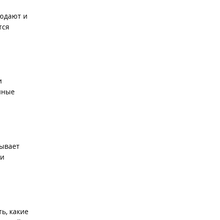
людают и
тся
и
анные
зывает
ли
ь, какие