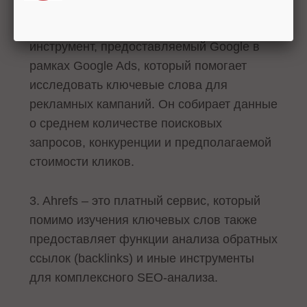
2. Google Keyword Planner – это
инструмент, предоставляемый Google в
рамках Google Ads, который помогает
исследовать ключевые слова для
рекламных кампаний. Он собирает данные
о среднем количестве поисковых
запросов, конкуренции и предполагаемой
стоимости кликов.
3. Ahrefs – это платный сервис, который
помимо изучения ключевых слов также
предоставляет функции анализа обратных
ссылок (backlinks) и иные инструменты
для комплексного SEO-анализа.