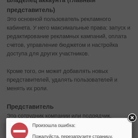
Владелец аккаунта (главный
представитель)
Это основной пользователь рекламного
кабинета. У него максимальные права: запуск и
редактирование рекламных кампаний, оплата
счетов, управление бюджетом и настройка
доступа для других участников.
Кроме того, он может добавлять новых
представителей, удалять пользователей и
менять их роли.
Представитель
Это сотрудник компании или подрядчик,
приглашенный для работы с рекламой. Он
Произошла ошибка:
получает доступ к кабинету и может выполнять
Пожалуйста, перезагрузите страницу.