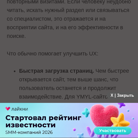
повторными визитами. Если человеку неудобно
читать, искать нужный раздел или связываться
со специалистом, это отражается и на
восприятии сайта, и на его эффективности в
поиске.
Что обычно помогает улучшить UX:
Быстрая загрузка страниц.
Чем быстрее
открывается сайт, тем выше шанс, что
пользователь останется и продолжит
X | Закрыть
взаимодействие. Для YMYL-сайтов это
особенно важно, потому что люди часто
приходят за срочной или значимой
информацией.
Понятная навигация.
Сквозное меню,