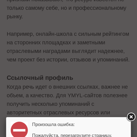
только самому себе, но и профессиональному
рынку.
Например, онлайн-школа с сильным рейтингом
на сторонних площадках и заметными
отраслевыми наградами выглядит надежнее,
чем проект без истории, отзывов и упоминаний.
Ссылочный профиль
Когда речь идет о внешних ссылках, важнее не
объем, а качество. Для YMYL-сайтов полезнее
получить несколько упоминаний с
авторитетных отраслевых ресурсов или
крупных медиа, чем десятки ссылок с
Произошла ошибка:
сомнительных площадок. Поэтому упоминания
Пожалуйста, перезагрузите страницу.