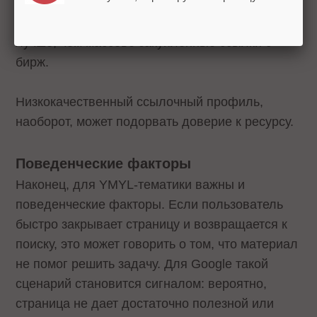
на профильных сайтах и в доверительных
СМИ вроде Банки.ру или РБК будут работать
лучше, чем массово закупленные ссылки с
бирж.
Низкокачественный ссылочный профиль,
наоборот, может подорвать доверие к ресурсу.
Поведенческие факторы
Наконец, для YMYL-тематики важны и
поведенческие факторы. Если пользователь
быстро закрывает страницу и возвращается к
поиску, это может говорить о том, что материал
не помог решить задачу. Для Google такой
сценарий становится сигналом: вероятно,
страница не дает достаточно полезной или