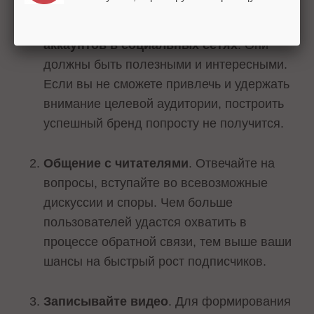
Регулярное написание
информационных постов для
аккаунтов в социальных сетях
. Они
должны быть полезными и интересными.
Если вы не сможете привлечь и удержать
внимание целевой аудитории, построить
успешный бренд попросту не получится.
Общение с читателями
. Отвечайте на
вопросы, вступайте во всевозможные
дискуссии и споры. Чем больше
пользователей удастся охватить в
процессе обратной связи, тем выше ваши
шансы на быстрый рост подписчиков.
Записывайте видео
. Для формирования