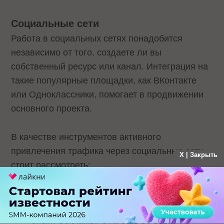
Социальные сети
Работа в социальных сетях понадобится
независимо от того, создаете ли вы
собственный ресурс или канал. Интеграция на
такие популярные площадки, как ВКонтакте
или Одноклассники, помогает в продвижении
основного проекта.
В качестве инструментов активного
привлечения трафика через социальные сети
X | Закрыть
стоит рассмотреть:
Платное продвижение
– привлекайте
новых подписчиков через внутреннюю
биржу рекламы. Она есть во всех