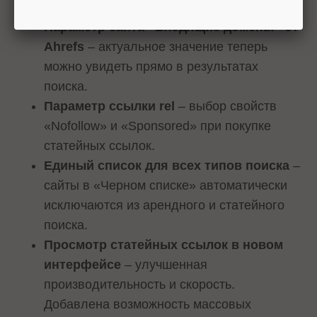
линкбилдинга.
Параметр сайта «Входящие домены» от
Ahrefs
– актуальное значение теперь
можно увидеть прямо в результатах
поиска.
Параметр ссылки rel
– выбор свойств
«Nofollow» и «Sponsored» при покупке
статейных ссылок.
Единый список для всех типов поиска
–
сайты в «Черном списке» автоматически
исключаются из арендного и статейного
поиска.
Просмотр статейных ссылок в новом
интерфейсе
– улучшенная
производительность и скорость.
Добавлена возможность массовых