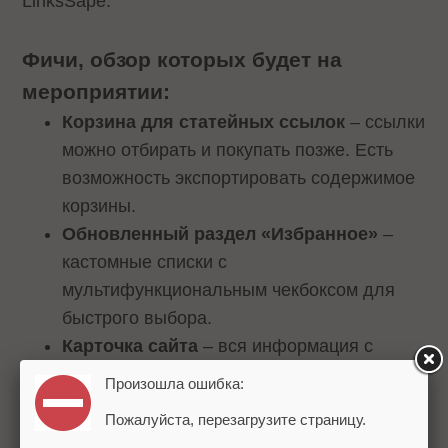
LinksSape.
Фичи, обзор которых будет на
мероприятии:
Корзина для статейных ссылок
– ссылки
можно отбирать и покупать позже. Есть
возможность экспортировать содержимое
корзины.
Обновленный раздел «Избранное»
–
кастомные списки с
мультифункциональным чекбоксом для
быстрого выбора.
Карточка сайта
– вся информация с
полным набором характеристик для
Произошла ошибка:
подбора площадок-доноров, идеально
Пожалуйста, перезагрузите страницу.
подходящих под вашу стратегию