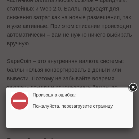
частичной оплаты любых ссылок – арендных,
статейных и Web 2.0. Баллы подходят для
снижения затрат как на новые размещения, так
и уже активные. При этом списание происходит
автоматически – вам не нужно ничего выбирать
вручную.
SapeCoin – это внутренняя валюта системы:
баллы нельзя конвертировать в деньги или
вывести. Поэтому не забывайте вовремя
закупать ссылки и использовать баллы до
Произошла ошибка:
истечения срока действия.
Пожалуйста, перезагрузите страницу.
Важно
: SapeCoin списываются не мгновенно,
а во время ежесуточного ночного биллинга.