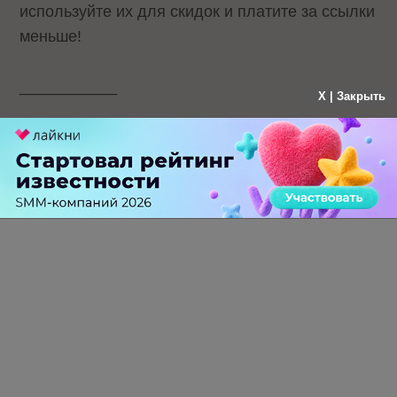
используйте их для скидок и платите за ссылки
меньше!
___________
X | Закрыть
*LinksSape – ЛинксСапе
*SapeCoin – СапеКоин
*Web 2.0 – Веб 2.0
Теги:
Программа
лояльности
LinksSape
Линкбилдинг
SapeCoin
0 КОММЕНТАРИЕВ