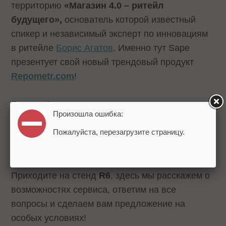
территорию
«Магазин 4.0 – ритейл
будущего»,
основатель которой известный
спикер и независимый эксперт по инновациям
в ритейле
Борис Агатов
. Именно тут Sape
презентует свой новый трендовый продукт
Repometr.com
!
Repometr –
это комплексное решение для
Произошла ошибка:
бизнеса по привлечению клиентов из
Пожалуйста, перезагрузите страницу.
локального поиска в офлайн-продажи,
управление репутацией и присутствием в Сети.
Приходите на стенд
R6
, здесь мы расскажем о
возможностях сервиса, ответим на все
вопросы и сделаем вам предложение на
особых условиях!