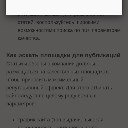
Links.Sape
. Для того, чтобы подобрать
оптимальный сайт для размещения
статей, воспользуйтесь широкими
возможностями поиска по 40+ параметрам
качества.
Как искать площадки для публикаций
Статьи и обзоры о компании должны
размещаться на качественных площадках,
чтобы приносить максимальный
репутационный эффект. Для этого отбирать
сайт следует по целому ряду важных
параметров:
трафик сайта (топ выдачи, высокая
посещаемость, ранжирование по