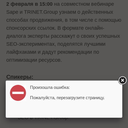
2 февраля в 15:00
на совместном вебинаре
Sape и TRINET.Group узнаем о действенных
способах продвижения, в том числе с помощью
спонсорских ссылок. В формате онлайн-
диалога эксперты расскажут о своих успешных
SEO-экспериментах, поделятся лучшими
лайфхаками и дадут рекомендации по
оптимизации ресурсов.
Спикеры:
Произошла ошибка:
Александр Шестаков, руководитель
Пожалуйста, перезагрузите страницу.
продукта Links.Sape,
Рамазан Миндубаев, руководитель отдела
SEO в TRINET.Group.