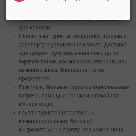
поездка (соблюдение режима питания/
сна), возможность остановок (сходить в
туалет, перекусить), большой багажник
для коляски;
Неопытные туристы, невротики: встреча в
аэропорту в условленном месте, доставка
«до двери», русскоязычная помощь по
горячей линии, возможность отменить или
изменить заказ, бронирование по
предоплате;
Пожилые, больные туристы: персональная
встреча, помощь с багажом, спокойная
манера езды;
Группа туристов (спортсмены,
командировочные): большой
микроавтобус на группу, невысокая цена