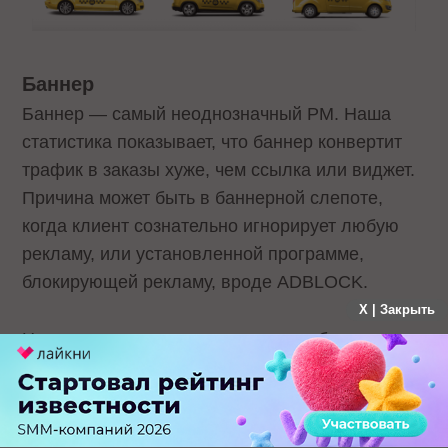
Баннер
Баннер — самый неоднозначный РМ. Наша
статистика показывает, что баннер конвертит
трафик в заказы хуже, чем ссылка или виджет.
Причина может быть в баннерной слепоте,
когда клиент сознательно игнорирует любую
рекламу, или установленной программе,
блокирующей рекламу, вроде ADBLOCK.
X | Закрыть
Но, между тем, если использовать баннер в
совокупности со ссылкой, вы можете создать
собственный РМ, например сочетающийся со
стилем вашего сайта.