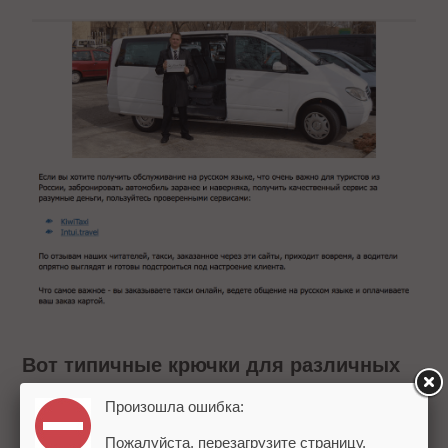
Вот типичные крючки для различных
групп:
Произошла ошибка:
Семьи с детьми: автокресло, быстрая
Пожалуйста, перезагрузите страницу.