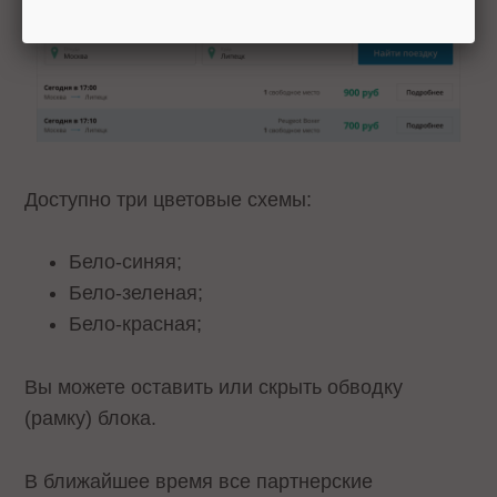
Доступно три цветовые схемы:
Бело-синяя;
Бело-зеленая;
Бело-красная;
Вы можете оставить или скрыть обводку
(рамку) блока.
В ближайшее время все партнерские