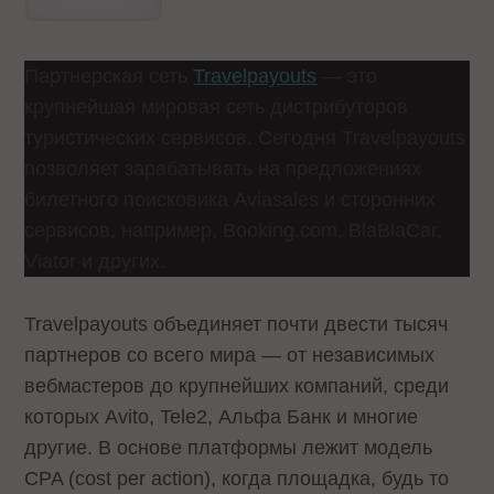
Партнерская сеть
Travelpayouts
— это
крупнейшая мировая сеть дистрибуторов
туристических сервисов. Сегодня Travelpayouts
позволяет зарабатывать на предложениях
билетного поисковика Aviasales и сторонних
сервисов, например, Booking.com, BlaBlaCar,
Viator и других.
Travelpayouts объединяет почти двести тысяч
партнеров со всего мира — от независимых
вебмастеров до крупнейших компаний, среди
которых Avito, Tele2, Альфа Банк и многие
другие. В основе платформы лежит модель
CPA (cost per action), когда площадка, будь то