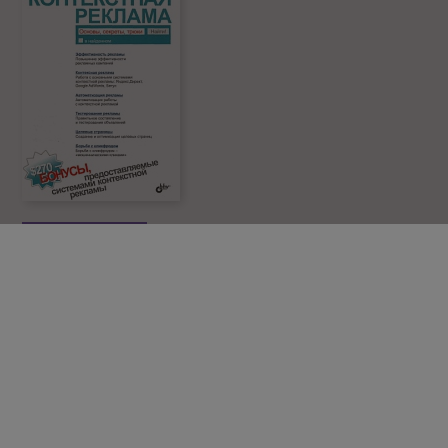
КОНТЕКСТНАЯ РЕКЛАМА
Контекстная реклама. Основы, секреты, трюки
А. Яковлев, А. Чупрун
0 КОММЕНТАРИЕВ