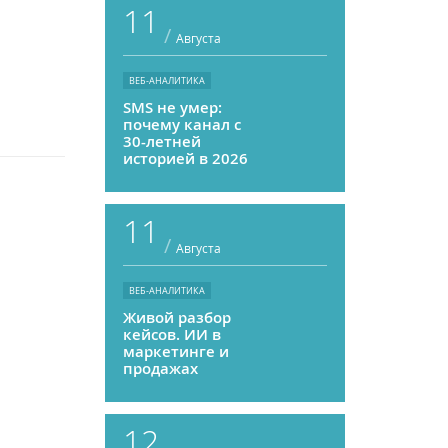
11
/
Августа
ВЕБ-АНАЛИТИКА
SMS не умер:
почему канал с
30-летней
историей в 2026
году может
приносить ROMI
выше, чем
11
мессенджеры
/
Августа
ВЕБ-АНАЛИТИКА
Живой разбор
кейсов. ИИ в
маркетинге и
продажах
12