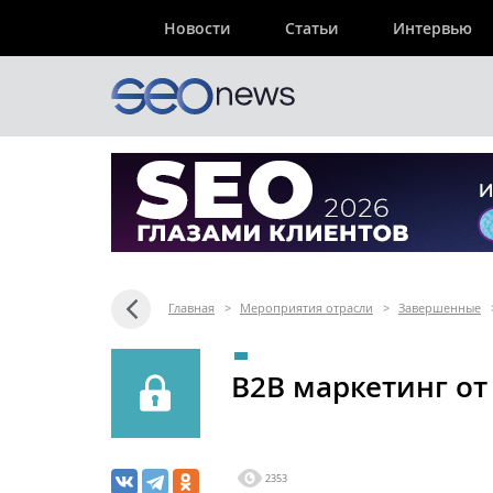
Новости
Статьи
Интервью
Главная
>
Мероприятия отрасли
>
Завершенные
B2B маркетинг от
2353