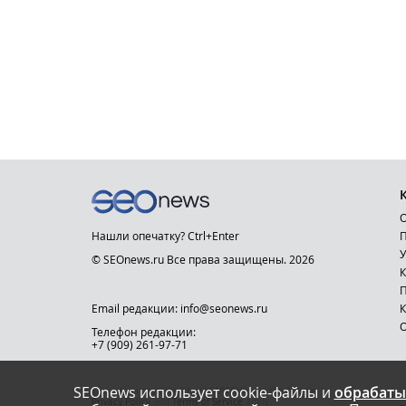
О
Нашли опечатку? Ctrl+Enter
П
У
© SEOnews.ru Все права защищены. 2026
К
Email редакции: info@seonews.ru
К
О
Телефон редакции:
+7 (909) 261-97-71
SEOnews использует cookie-файлы и
обрабаты
This site is protected by reCAPTCHA and the Google
Privacy Policy
and
Terms of Service
apply.