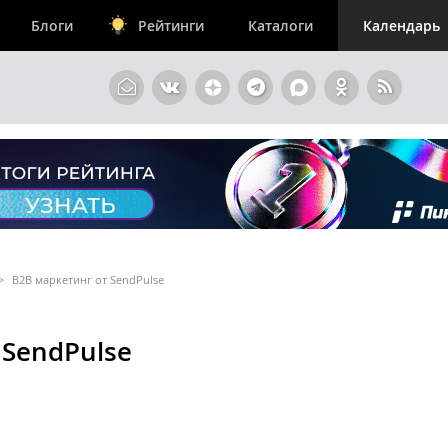
Блоги
Рейтинги
Каталоги
Календарь
>
B2B маркетинг от SendPulse
 SendPulse