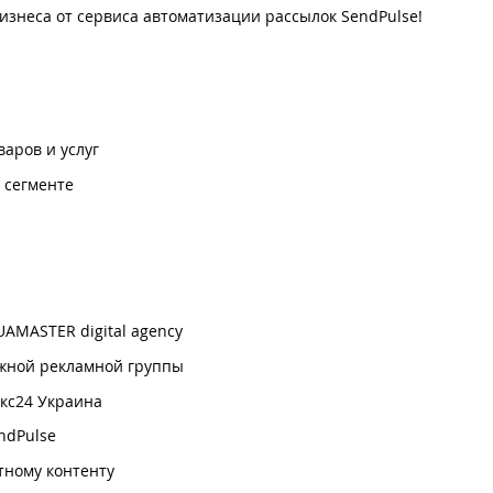
изнеса от сервиса автоматизации рассылок SendPulse!
аров и услуг
 сегменте
AMASTER digital agency
Южной рекламной группы
икс24 Украина
ndPulse
тному контенту