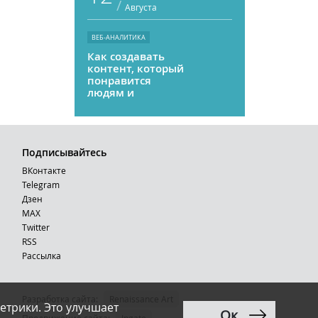
/
Августа
ВЕБ-АНАЛИТИКА
Как создавать
контент, который
понравится
людям и
нейросетям
Подписывайтесь
ВКонтакте
Telegram
Дзен
MAX
Тwitter
RSS
Рассылка
Разработка сайта:
Renaissance Art
етрики. Это улучшает
Ок