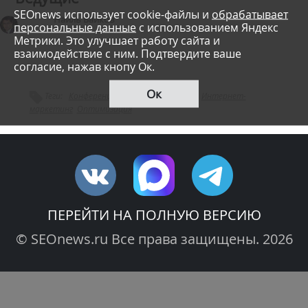
SEOnews использует cookie-файлы и
обрабатывает
Наиль Байков
персональные данные
с использованием Яндекс
Метрики. Это улучшает работу сайта и
взаимодействие с ним. Подтвердите ваше
согласие, нажав кнопу Ок.
Ок
Теги:
Конференции
Вебмастерам
SEO
Интернет-
маркетинг
Оптимизация
ПЕРЕЙТИ НА ПОЛНУЮ ВЕРСИЮ
© SEOnews.ru Все права защищены. 2026