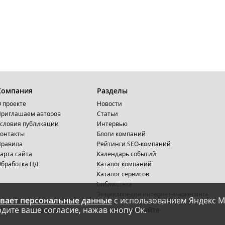
Компания
Разделы
 проекте
Новости
риглашаем авторов
Статьи
словия публикации
Интервью
онтакты
Блоги компаний
Правила
Рейтинги SEO-компаний
арта сайта
Календарь событий
бработка ПД
Каталог компаний
Каталог сервисов
Библиотека
Энциклопедия интернет-маркетинга
вает персональные данные
с использованием Яндекс М
дите ваше согласие, нажав кнопу Ок.
Мобильная версия
Реклама на сайте