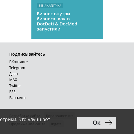
ВЕБ-АНАЛИТИКА
Бизнес внутри
бизнеса: как в
DocDeti & DocMed
запустили
телемедицину
как стартап
Подписывайтесь
ВКонтакте
Telegram
Дзен
MAX
Тwitter
RSS
Рассылка
Разработка сайта:
Renaissance Art
етрики. Это улучшает
Ок
12+
Продвижение сайта
:
Ingate