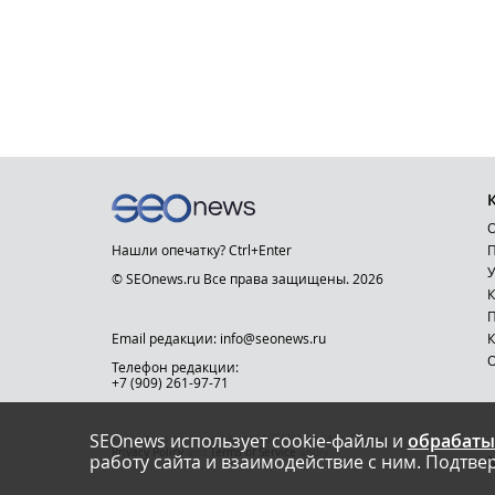
О
Нашли опечатку? Ctrl+Enter
П
У
© SEOnews.ru Все права защищены. 2026
К
Email редакции: info@seonews.ru
К
О
Телефон редакции:
+7 (909) 261-97-71
SEOnews использует cookie-файлы и
обрабаты
This site is protected by reCAPTCHA and the Google
Privacy Policy
and
Terms of Service
apply.
работу сайта и взаимодействие с ним. Подтвер