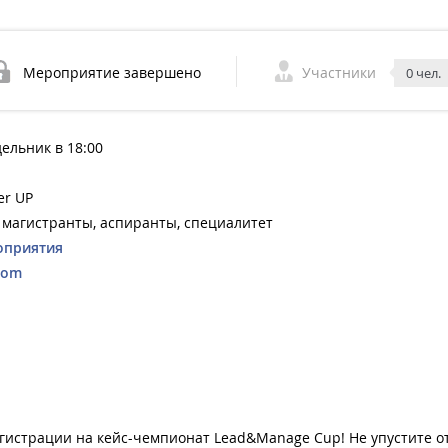
Мероприятие завершено
Участники
0 чел.
дельник в 18:00
er UP
 магистранты, аспиранты, специалитет
оприятия
com
егистрации на кейс-чемпионат Lead&Manage Cup! Не упустите 