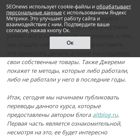
SEOnews использует cookie-файлы и
обрабатывает
Автор расскажет об этом бизнесе в целом,
персональные данные
с использованием Яндекс
дат основы, необходимые для хорошего
Метрики. Это улучшает работу сайта и
взаимодействие с ним. Подтвердите ваше
старта. Через несколько месяцев участники
согласие, нажав кнопу Ок.
узнают всё о партнёрских программах, о том,
Ок
как создать собственный сайт и заставить
его приносить деньги, а также как создавать
свои собственные товары. Также Джереми
покажет те методы, которые либо работали,
либо не работали у него в последние годы.
Итак, сегодня мы начинаем публиковать
переводы данного курса, которые
предоставлены автором блога
altblog.ru
.
Первая часть является ознакомительной,
несмотря на это, ее будет интересно