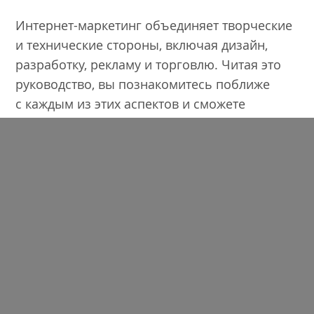
Интернет-маркетинг объединяет творческие
и технические стороны, включая дизайн,
разработку, рекламу и торговлю. Читая это
руководство, вы познакомитесь поближе
с каждым из этих аспектов и сможете
успешно запустить свой сайт.
Кто такой Интернет-маркетолог?
Интернет-маркетинг — это и реклама,
и продажа товаров и услуг через сеть
Интернет. Вы, как интернет-маркетолог,
отвечаете за то, чтобы свести вместе
потенциальных клиентов и компанию,
которая будет удовлетворять их потребности
с помощью различных средств сети