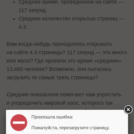
Среднее время, проведенное на сайте —
117 секунд.
Среднее количество открытых страниц —
4,3.
Вам когда-нибудь приходилось открывать
на сайте 4,3 страницы? 117 секунд — это много
или мало? Где провели это время «средние»
13,460 человек? Возможно, они пытались
загрузить те самые треть страницы?
Средние показатели помогают нам упростить
и упорядочить мировой хаос, которого так
боятся все нетворческие и слабые люди.
Произошла ошибка:
Вместо того, чтобы смотреть правде в глаза,
они успокаивают себя тем, что
в среднем
Пожалуйста, перезагрузите страницу.