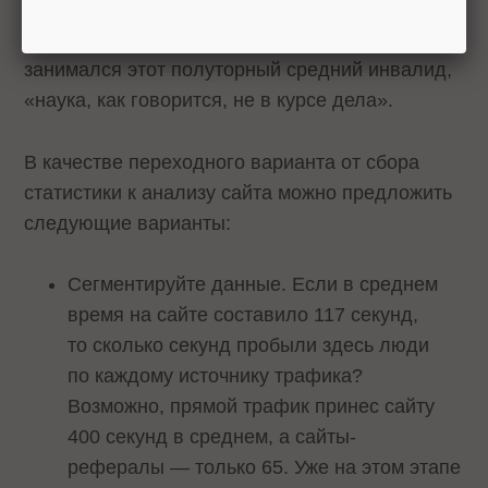
по сравнению с прошлым годом посещаемость
выросла на 1,5 человека в сутки. Чем
занимался этот полуторный средний инвалид,
«наука, как говорится, не в курсе дела».
В качестве переходного варианта от сбора
статистики к анализу сайта можно предложить
следующие варианты:
Сегментируйте данные. Если в среднем
время на сайте составило 117 секунд,
то сколько секунд пробыли здесь люди
по каждому источнику трафика?
Возможно, прямой трафик принес сайту
400 секунд в среднем, а сайты-
рефералы — только 65. Уже на этом этапе