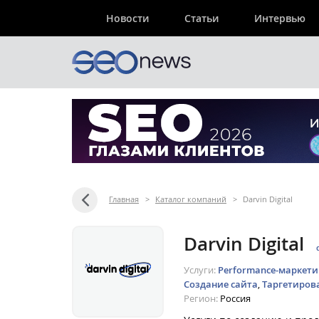
Новости
Статьи
Интервью
Главная
>
Каталог компаний
>
Darvin Digital
Darvin Digital
Услуги:
Performance-маркети
Создание сайта
,
Таргетиров
Регион:
Россия