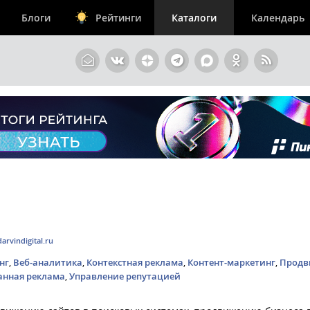
Блоги
Рейтинги
Каталоги
Календарь
darvindigital.ru
нг
,
Веб-аналитика
,
Контекстная реклама
,
Контент-маркетинг
,
Продв
анная реклама
,
Управление репутацией