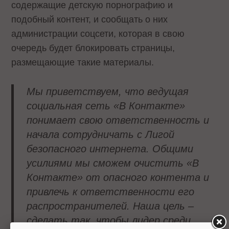
содержащие детскую порнографию и
подобный контент, и сообщать о них
администрации соцсети, которая в свою
очередь будет блокировать страницы,
размещающие такие материалы.
Мы приветствуем, что ведущая
социальная сеть «В Контакте»
понимает свою ответственность и
начала сотрудничать с Лигой
безопасного интернета. Общими
усилиями мы сможем очистить «В
Контакте» от опасного контента и
привлечь к ответственности его
распространителей. Наша цель –
сделать так, чтобы лидер среди