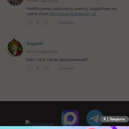
больше года назад
Необходимо заполнить анкету, подробнее на
сайте Лиги
http://www.ligainternet.ru/
-
0
+
Ответить
Андрей
больше года назад
Как стать таким дружинником?
-
0
+
Ответить
X | Закрыть