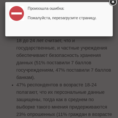
госучреждениях россияне оценили на 5
Произошла ошибка:
баллов из 7 (6 среди 18-24-летних), при
Пожалуйста, перезагрузите страницу.
заключении договора в банке – также на 5
баллов из 7 (5,5 среди 18-24-летних).
Каждый второй россиянин в возрасте от
18 до 24 лет считает, что и
государственные, и частные учреждения
обеспечивают безопасность хранения
данных (51% поставили 7 баллов
госучреждениям, 47% поставили 7 баллов
банкам).
47% респондентов в возрасте 18-24
полагают, что их персональные данные
защищены, тогда как в среднем по
выборке такого мнения придерживаются
23% опрошенных (11% граждан в возрасте