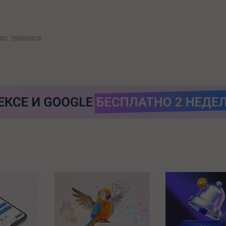
ект
Нейросети