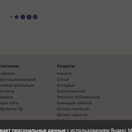
Компания
Разделы
 проекте
Новости
риглашаем авторов
Статьи
словия публикации
Интервью
онтакты
Блоги компаний
Правила
Рейтинги SEO-компаний
арта сайта
Календарь событий
бработка ПД
Каталог компаний
Каталог сервисов
Библиотека
Энциклопедия интернет-маркетинга
вает персональные данные
с использованием Яндекс М