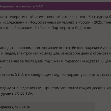
Подпишитесь на нас в MAX
яют генеративный искусственный интеллект хотя бы в одном б
м исследовании «Искусственный интеллект в России – 2025: тре
лтинговой компанией «Яков и Партнеры» и Яндексом.
исходит неравномерно. Активнее всего в бизнес-задачах ИИ 
ом и медиа, электронная коммерция, банковское дело и страхован
аправили за последний год 13–17% годового IT-бюджета. В цел
.
ративный ИИ, и в следующем году планируют увеличить эту ст
тдачу от внедрения ИИ. При этом уже почти каждая десятая к
 уровне 5% EBITDA.