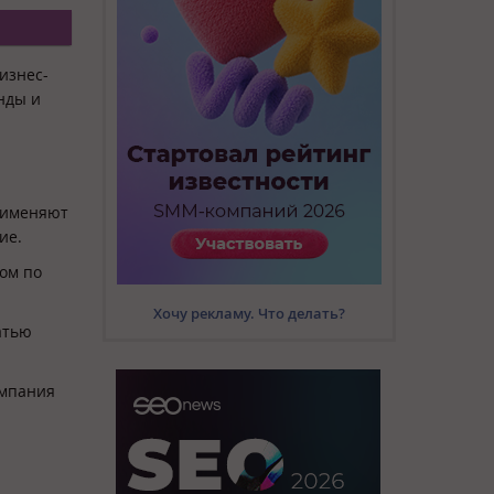
изнес-
нды и
применяют
ие.
ом по
Хочу рекламу. Что делать?
атью
омпания