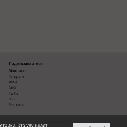
Подписывайтесь
ВКонтакте
Telegram
Дзен
MAX
Тwitter
RSS
Рассылка
Разработка сайта:
Renaissance Art
етрики. Это улучшает