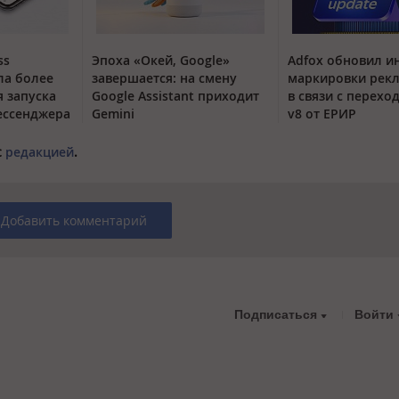
ss
Эпоха «Окей, Google»
Adfox обновил и
ла более
завершается: на смену
маркировки рек
я запуска
Google Assistant приходит
в связи с перехо
ессенджера
Gemini
v8 от ЕРИР
с
редакцией
.
Добавить комментарий
Подписаться
Войти