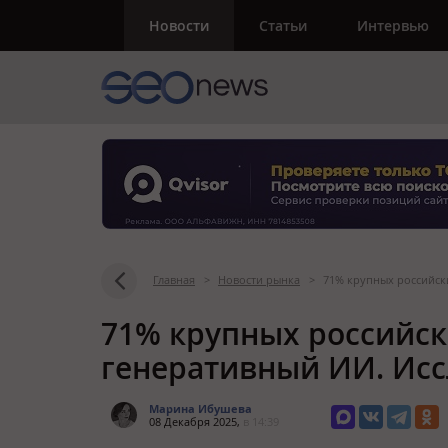
Новости
Статьи
Интервью
Главная
>
Новости рынка
>
71% крупных российск
71% крупных российск
генеративный ИИ. Исс
Марина Ибушева
08 Декабря 2025,
в 14:39