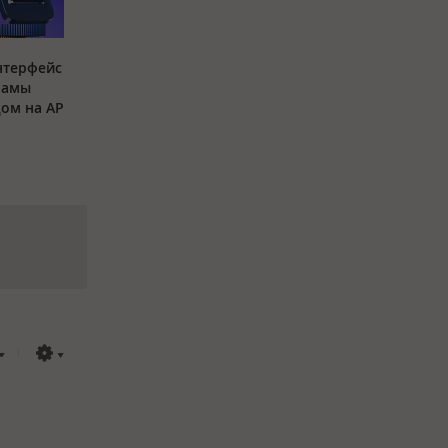
нтерфейс
ламы
дом на API