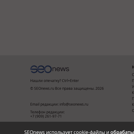
О
Нашли опечатку? Ctrl+Enter
П
У
© SEOnews.ru Все права защищены. 2026
К
Email редакции: info@seonews.ru
К
О
Телефон редакции:
+7 (909) 261-97-71
SEOnews использует cookie-файлы и
обрабаты
This site is protected by reCAPTCHA and the Google