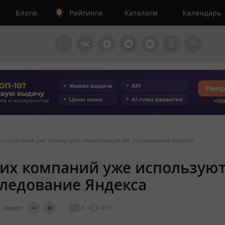
Блоги
Рейтинги
Каталоги
Календарь
их компаний уже используют генеративный ИИ. Исследование Яндекса
их компаний уже использую
ледование Яндекса
Шрифт:
0
4917