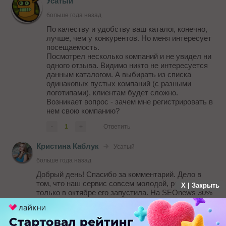
Усатый
больше года назад
По качеству и удобству ваш каталог, конечно,
лучше, чем у конкурентов. Но меня интересует
посещаемость.
Посмотрел несколько компаний и не увидел ни
одного отзыва. Видимо никто не интересуется
данным каталогом. А выбирать из списка
одинаковых пустых компаний (с разными
логотипами), клиентам будет сложно.
Возникает вопрос - зачем мне регистрировать в
нем свою компанию?
-
1
+
Ответить
Кристина Каблук
Усатый
больше года назад
Добрый день! Спасибо за комментарий. Дело в
том, что наш сервис совсем молодой, редакция
X | Закрыть
только в октябре его запустила. На SEOnews 30%
аудитории - это клиенты, которые ищут
подрядчика. Каталог создан для того, чтобы
клиент и компания смогли найти друг друга, можно