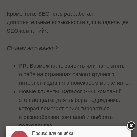
Кроме того, SEOnews разработал
дополнительные возможности для владельцев
SEO-компаний*.
Почему это важно?
PR. Возможность заявить или напомнить
о себе на страницах самого крупного
интернет-издания о поисковом маркетинге.
Новые клиенты. Каталог SEO-компаний —
это площадка для выбора подрядчика,
которая помогает ориентироваться
в разнообразии компаний и выбрать
подходящую.
Произошла ошибка: