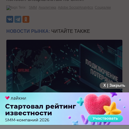
Теги:
SMM
Аналитика
Adobe SocialAnalytics
Социалки
НОВОСТИ РЫНКА:
ЧИТАЙТЕ ТАКЖЕ
X | Закрыть
Крупнейший сбой в рунете: пользователи не могут
попасть на популярные сайты