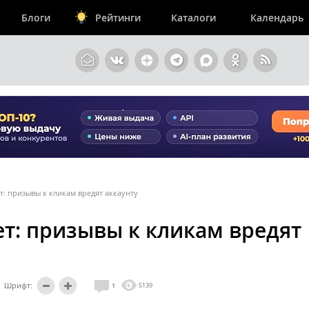
Блоги
Рейтинги
Каталоги
Календарь
: призывы к кликам вредят аккаунту
т: призывы к кликам вредят
Шрифт:
1
5139