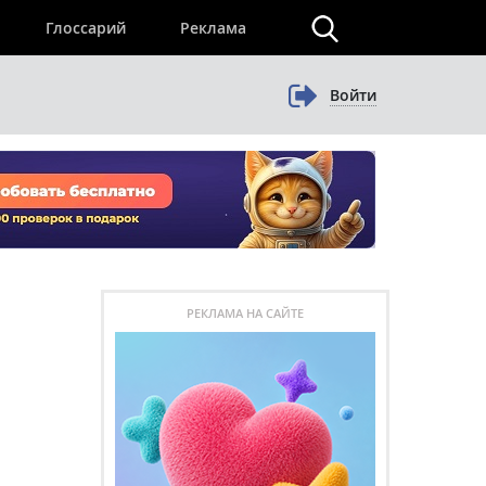
×
Глоссарий
Реклама
Войти
РЕКЛАМА НА САЙТЕ