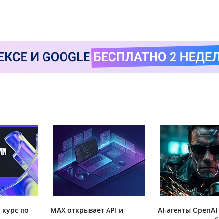
 курс по
MAX открывает API и
AI-агенты OpenAI