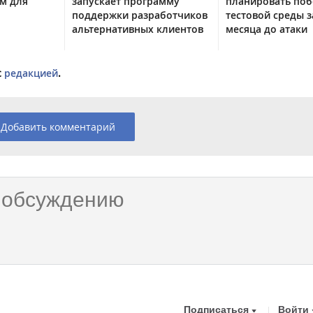
м для
запускает программу
планировать поб
поддержки разработчиков
тестовой среды з
альтернативных клиентов
месяца до атаки
с
редакцией
.
Добавить комментарий
Подписаться
Войти