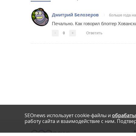
Дмитрий Белозеров
больше года н
Печально. Как говорил блоггер Ховански
-
0
+
Ответить
SEOnews использует cookie-файлы и
обрабаты
работу сайта и взаимодействие с ним. Подтвер