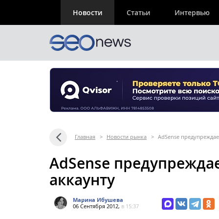
Новости
Статьи
Интервью
Главная
>
Новости рынка
>
AdSense предупреждает
AdSense предупреждае
аккаунту
Марина Ибушева
06 Сентября 2012,
в 15:37